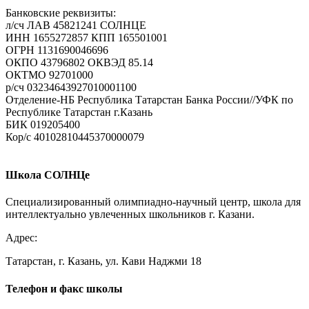
Банковские реквизиты:
л/сч ЛАВ 45821241 СОЛНЦЕ
ИНН 1655272857 КПП 165501001
ОГРН 1131690046696
ОКПО 43796802 ОКВЭД 85.14
ОКТМО 92701000
р/cч 03234643927010001100
Отделение-НБ Республика Татарстан Банка России//УФК по
Республике Татарстан г.Казань
БИК 019205400
Кор/с 40102810445370000079
Школа СОЛНЦе
Специализированный олимпиадно-научный центр, школа для
интеллектуально увлеченных школьников г. Казани.
Адрес:
Татарстан, г. Казань, ул. Кави Наджми 18
Телефон и факс школы