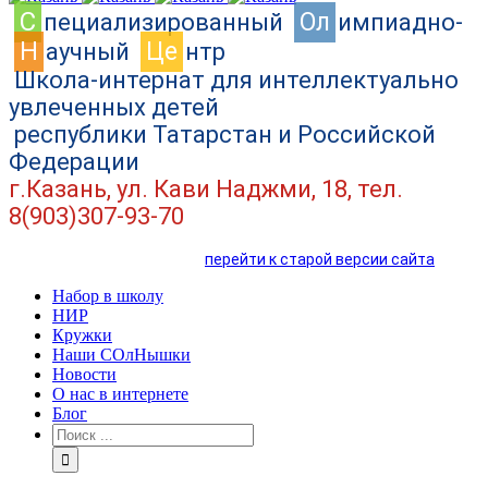
C
Ол
пециализированный
импиадно-
Н
Це
аучный
нтр
Школа-интернат для интеллектуально
увлеченных детей
республики Татарстан и Российской
Федерации
г.Казань, ул. Кави Наджми, 18, тел.
8(903)307-93-70
перейти к старой версии сайта
Набор в школу
НИР
Кружки
Наши СОлНышки
Новости
О нас в интернете
Блог