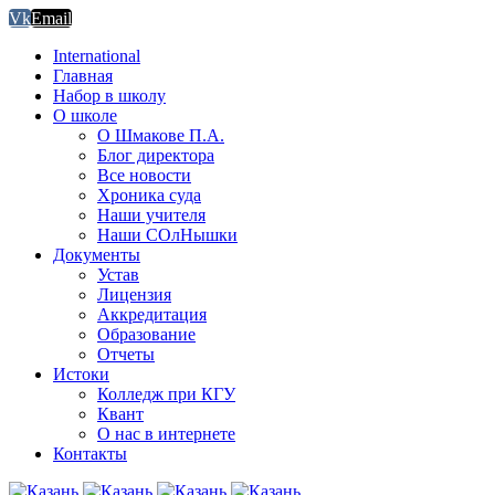
Vk
Email
International
Главная
Набор в школу
О школе
О Шмакове П.А.
Блог директора
Все новости
Хроника суда
Наши учителя
Наши СОлНышки
Документы
Устав
Лицензия
Аккредитация
Образование
Отчеты
Истоки
Колледж при КГУ
Квант
О нас в интернете
Контакты