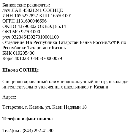
Банковские реквизиты:
л/сч ЛАВ 45821241 СОЛНЦЕ
ИНН 1655272857 КПП 165501001
ОГРН 1131690046696
ОКПО 43796802 ОКВЭД 85.14
ОКТМО 92701000
р/cч 03234643927010001100
Отделение-НБ Республика Татарстан Банка России//УФК по
Республике Татарстан г.Казань
БИК 019205400
Кор/с 40102810445370000079
Школа СОЛНЦе
Специализированный олимпиадно-научный центр, школа для
интеллектуально увлеченных школьников г. Казани.
Адрес:
Татарстан, г. Казань, ул. Кави Наджми 18
Телефон и факс школы
Тел/факс: (843) 292-41-90