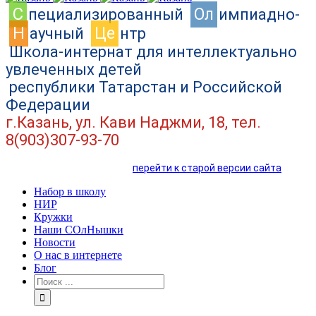
C
Ол
пециализированный
импиадно-
Н
Це
аучный
нтр
Школа-интернат для интеллектуально
увлеченных детей
республики Татарстан и Российской
Федерации
г.Казань, ул. Кави Наджми, 18, тел.
8(903)307-93-70
перейти к старой версии сайта
Набор в школу
НИР
Кружки
Наши СОлНышки
Новости
О нас в интернете
Блог