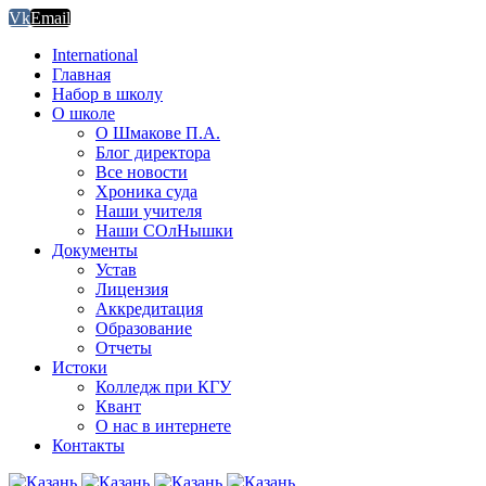
Vk
Email
International
Главная
Набор в школу
О школе
О Шмакове П.А.
Блог директора
Все новости
Хроника суда
Наши учителя
Наши СОлНышки
Документы
Устав
Лицензия
Аккредитация
Образование
Отчеты
Истоки
Колледж при КГУ
Квант
О нас в интернете
Контакты