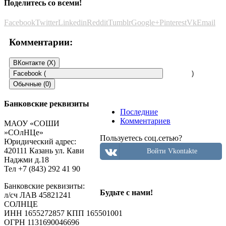
Поделитесь со всеми!
Facebook
Twitter
Linkedin
Reddit
Tumblr
Google+
Pinterest
Vk
Email
Комментарии:
ВКонтакте (
X
)
Facebook (
)
Обычные (0)
Банковские реквизиты
Последние
Добавить комментарий
Комментариев
МАОУ «СОШИ
»СОлНЦе»
Пользуетесь соц.сетью?
Пользуетесь соц.сетью?
Юридический адрес:
Войти Vkontakte
420111 Казань ул. Кави
Войти Vkontakte
Наджми д.18
Тел +7 (843) 292 41 90
Ваш e-mail не будет опубликован.
Обязательные поля
Банковские реквизиты:
Будьте с нами!
помечены
*
л/сч ЛАВ 45821241
СОЛНЦЕ
Комментарий
ИНН 1655272857 КПП 165501001
ОГРН 1131690046696