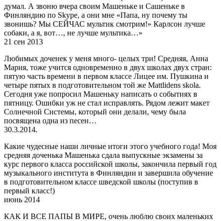
думал. А звоню вчера своим Машеньке и Сашеньке в
Финляндию по Skype, а они мне «Папа, ну почему ты
звонишь? Мы СЕЙЧАС мультик смотрим!» Карлсон лучше
собаки, а я, вот…, не лучше мультика…»
21 сен 2013
Любимых доченек у меня много- целых три! Средняя, Анна
Мария, тоже учится одновременно в двух школах двух стран:
пятую часть времени в первом классе Лицее им. Пушкина и
четыре пятых в подготовительном той же Mattlidens skola.
Сегодня уже попросил Машеньку написать о событиях в
пятницу. Ошибки уж не стал исправлять. Рядом лежит макет
Солнечной Системы, который они делали, чему была
посвящена одна из песен…
30.3.2014.
Какие чудесные наши личные итоги этого учебного года! Моя
средняя доченька Машенька сдала выпускные экзамены за
курс первого класса российской школы, закончила первый год
музыкального института в Финляндии и завершила обучение
в подготовительном классе шведской школы (поступив в
первый класс!)
июнь 2014
КАК И ВСЕ ПАПЫ В МИРЕ, очень люблю своих маленьких