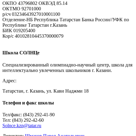
ОКПО 43796802 ОКВЭД 85.14
ОКТМО 92701000
р/cч 03234643927010001100
Отделение-НБ Республика Татарстан Банка России//УФК по
Республике Татарстан г.Казань
БИК 019205400
Кор/с 40102810445370000079
Имя
*
E-mail
*
Школа СОЛНЦе
Сайт
Специализированный олимпиадно-научный центр, школа для
интеллектуально увлеченных школьников г. Казани.
Адрес:
Татарстан, г. Казань, ул. Кави Наджми 18
Телефон и факс школы
Тел/факс: (843) 292-41-90
Тел: (843) 292-42-60
Solnce.kzn@tatar.ru
Директор:
Шмаков Павел Анатольевич