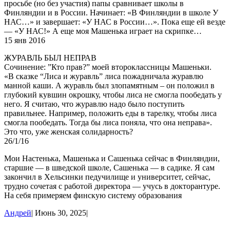
просьбе (но без участия) папы сравнивает школы в
Финляндии и в России. Начинает: «В Финляндии в школе У
НАС…» и завершает: «У НАС в России…». Пока еще ей везде
— «У НАС!» А еще моя Машенька играет на скрипке…
15 янв 2016
ЖУРАВЛЬ БЫЛ НЕПРАВ
Сочинение: ”Кто прав?” моей второклассницы Машеньки.
«В сказке “Лиса и журавль” лиса пожадничала журавлю
манной каши. А журавль был злопамятным – он положил в
глубокий кувшин окрошку, чтобы лиса не смогла пообедать у
него. Я считаю, что журавлю надо было поступить
правильнее. Например, положить еды в тарелку, чтобы лиса
смогла пообедать. Тогда бы лиса поняла, что она неправа».
Это что, уже женская солидарность?
26/1/16
Мои Настенька, Машенька и Сашенька сейчас в Финляндии,
старшие — в шведской школе, Сашенька — в садике. Я сам
закончил в Хельсинки педучилище и университет, сейчас,
трудно сочетая с работой директора — учусь в докторантуре.
На себя примеряем финскую систему образования
Андрей
|
Июнь 30, 2025
|