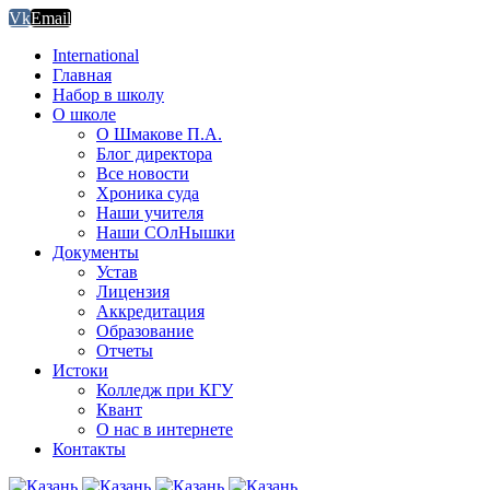
Vk
Email
International
Главная
Набор в школу
О школе
О Шмакове П.А.
Блог директора
Все новости
Хроника суда
Наши учителя
Наши СОлНышки
Документы
Устав
Лицензия
Аккредитация
Образование
Отчеты
Истоки
Колледж при КГУ
Квант
О нас в интернете
Контакты