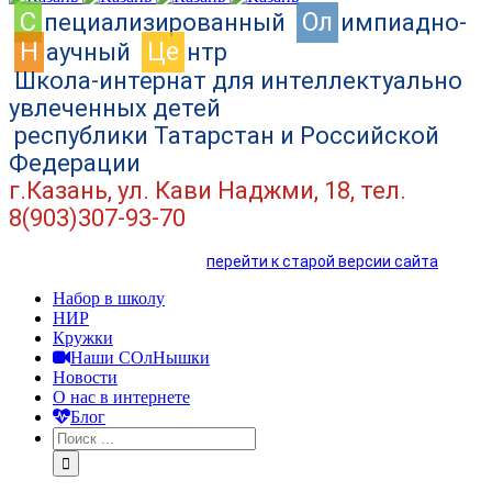
C
Ол
пециализированный
импиадно-
Н
Це
аучный
нтр
Школа-интернат для интеллектуально
увлеченных детей
республики Татарстан и Российской
Федерации
г.Казань, ул. Кави Наджми, 18, тел.
8(903)307-93-70
перейти к старой версии сайта
Набор в школу
НИР
Кружки
Наши СОлНышки
Новости
О нас в интернете
Блог