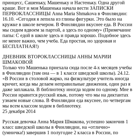
принцесс, Сашеньку, Машеньку и Настеньку. Одна другой
краше. Вот и моя Машенька начала вести ЗАПИСКИ
ПЕРВОКЛАССНИЦЫ Anna Maria Shmakova в Финляндии:
16.10. «Сегодня я лепила из глины фигурки. Это было на
кружке в школе вечером. В Финляндии вкуснее еда. В России
мы сидим вдвоем за партой, а здесь по одному» (Примечание
папы: С едой в школе здесь и правда хорошо. Подобное здесь
не менее важно, чем учеба. Еда простая, но здоровая и
БЕСПЛАТНАЯ!)
ДНЕВНИК ВТОРОКЛАССНИЦЫ АННЫ МАРИИ
ШМАКОВОЙ
Только что Машенька приехала сюда после 4-х месяцев учебы
в Финляндии (там она — в 1 классе шведской школы). 24.12.
«В России в столовой жарко, на физкультуре учитель иногда
кричит, когда мы делаем неправильные движения, один раз я
даже заплакала. В библиотеку иногда ходим по одному. Мне в
России нравится русский язык, потому что мы на диктантах
узнаем новые слова. В Финляндии еда вкуснее, по четвергам
мы всем классом ходим в библиотеку.
25 декабря 2014
Русская девочка Анна Мария Шмакова, успешно закончив 1
класс шведской школы в Финляндии, на «отлично»
(умничка!) завершив 1 полугодие 2 класса в России, по