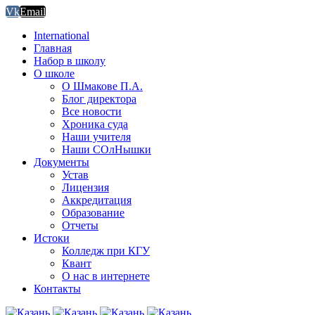
Vk
Email
International
Главная
Набор в школу
О школе
О Шмакове П.А.
Блог директора
Все новости
Хроника суда
Наши учителя
Наши СОлНышки
Документы
Устав
Лицензия
Аккредитация
Образование
Отчеты
Истоки
Колледж при КГУ
Квант
О нас в интернете
Контакты