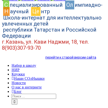
C
Ол
пециализированный
импиадно-
Н
Це
аучный
нтр
Школа-интернат для интеллектуально
увлеченных детей
республики Татарстан и Российской
Федерации
г.Казань, ул. Кави Наджми, 18, тел.
8(903)307-93-70
перейти к старой версии сайта
Набор в школу
НИР
Кружки
Наши СОлНышки
Новости
О нас в интернете
Блог