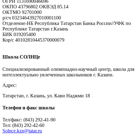
ОГРН 1131690046696
ОКПО 43796802 ОКВЭД 85.14
ОКТМО 92701000
р/cч 03234643927010001100
Отделение-НБ Республика Татарстан Банка России//УФК по
Республике Татарстан г.Казань
БИК 019205400
Кор/с 40102810445370000079
Имя
*
E-mail
*
Школа СОЛНЦе
Сайт
Специализированный олимпиадно-научный центр, школа для
интеллектуально увлеченных школьников г. Казани.
Адрес:
Татарстан, г. Казань, ул. Кави Наджми 18
Телефон и факс школы
Тел/факс: (843) 292-41-90
Тел: (843) 292-42-60
Solnce.kzn@tatar.ru