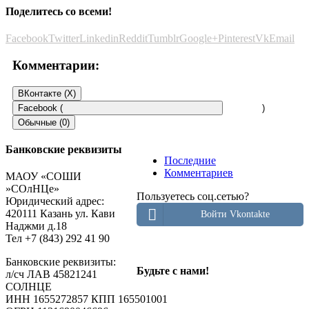
Поделитесь со всеми!
Facebook
Twitter
Linkedin
Reddit
Tumblr
Google+
Pinterest
Vk
Email
Комментарии:
ВКонтакте (
X
)
Facebook (
)
Обычные (0)
Банковские реквизиты
Последние
Добавить комментарий
Комментариев
МАОУ «СОШИ
»СОлНЦе»
Пользуетесь соц.сетью?
Пользуетесь соц.сетью?
Юридический адрес:
Войти Vkontakte
420111 Казань ул. Кави
Войти Vkontakte
Наджми д.18
Тел +7 (843) 292 41 90
Ваш e-mail не будет опубликован.
Обязательные поля
Банковские реквизиты:
Будьте с нами!
помечены
*
л/сч ЛАВ 45821241
СОЛНЦЕ
Комментарий
ИНН 1655272857 КПП 165501001