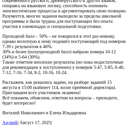
современного русского, древнерусского и других языков,
опираясь на языковую логику, способность понимать
лингвистические процессы и аргументировать свою позицию.
Разумеется, многие задания выходили за пределы школьной
программы и были трудны для поступающих без опыта
участия в олимпиадах и специальной подготовки.
Проходной балл – 50% – не покорился в этот раз никому,
однако вплотную к нему подошёл поступающий под номером
7-39 с результатом в 46%.
30% и более (полупроходной балл) набрали номера 10-12
(34%) и 5-64 (30%).
Также отметим неплохие результаты (но пока недостаточные
для рекомендации к поступлению) у номеров 5-47, 5-85, 6-40,
7-12, 7-16, 7-34, 8-2, 10-16, 10-24.
Расскажем, как решались задачи, на разборе заданий 15
августа в 15:00 (кабинет 114, возле приёмной директора).
Приглашаем всех участников экзамена!
Всё покажем, объясним, ответим на вопросы – приходите,
будет интересно!
Виталий Николаевич и Елена Ильдаровна
Андрей
|
Август 17, 2025
|