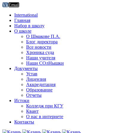
Vk
Email
International
Главная
Набор в школу
О школе
О Шмакове П.А.
Блог директора
Все новости
Хроника суда
Наши учителя
Наши СОлНышки
Документы
Устав
Лицензия
Аккредитация
Образование
Отчеты
Истоки
Колледж при КГУ
Квант
О нас в интернете
Контакты