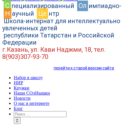
C
Ол
пециализированный
импиадно-
Н
Це
аучный
нтр
Школа-интернат для интеллектуально
увлеченных детей
республики Татарстан и Российской
Федерации
г.Казань, ул. Кави Наджми, 18, тел.
8(903)307-93-70
перейти к старой версии сайта
Набор в школу
НИР
Кружки
Наши СОлНышки
Новости
О нас в интернете
Блог