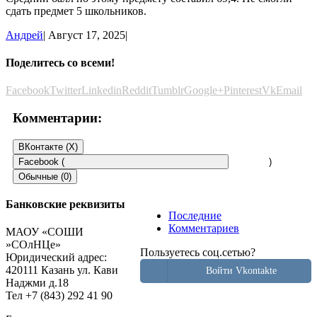
сдать предмет 5 школьников.
Андрей
|
Август 17, 2025
|
Поделитесь со всеми!
Facebook
Twitter
Linkedin
Reddit
Tumblr
Google+
Pinterest
Vk
Email
Комментарии:
ВКонтакте (
X
)
Facebook (
)
Обычные (0)
Банковские реквизиты
Последние
Добавить комментарий
Комментариев
МАОУ «СОШИ
»СОлНЦе»
Пользуетесь соц.сетью?
Пользуетесь соц.сетью?
Юридический адрес:
Войти Vkontakte
420111 Казань ул. Кави
Войти Vkontakte
Наджми д.18
Тел +7 (843) 292 41 90