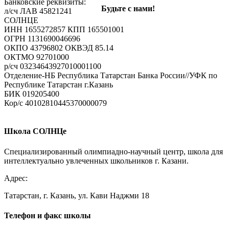
Ваш e-mail не будет опубликован.
Обязательные поля
Банковские реквизиты:
Будьте с нами!
помечены
*
л/сч ЛАВ 45821241
СОЛНЦЕ
Комментарий
ИНН 1655272857 КПП 165501001
ОГРН 1131690046696
ОКПО 43796802 ОКВЭД 85.14
ОКТМО 92701000
р/cч 03234643927010001100
Отделение-НБ Республика Татарстан Банка России//УФК по
Республике Татарстан г.Казань
БИК 019205400
Кор/с 40102810445370000079
Имя
*
E-mail
*
Школа СОЛНЦе
Сайт
Специализированный олимпиадно-научный центр, школа для
интеллектуально увлеченных школьников г. Казани.
Адрес:
Татарстан, г. Казань, ул. Кави Наджми 18
Телефон и факс школы