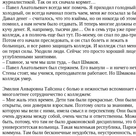
журналистикой. Так он их сначала кормит…
– Павел Анатольевич всегда мог помочь. Я приходил голодный
холодный, он всегда начинал поить чаем, меня же посылал за б
Давал денег – считалось, что это взаймы, но он никогда об этом
помнил, а нам нечем было отдавать. И теперь многие должны 
кучу денег. Я, например, тысячи две… Он в семь утра уже прие
колледж, а в полночь еще был тут. По-моему, он спал по два-три
Потом его начали преследовать, и он стал болеть и лежать в
больницах, и все равно защищать колледж. И колледж стал меня
он терял силы. Уходили люди. Сейчас это просто хороший лице
углубленными занятиями.
– Главное, за чем мы шли туда, – был Шмаков.
– Павел Анатольевич был стержнем. Его вынули – и ничего нет
Стены стоят, мы учимся, преподаватели работают. Но Шмакова 
колледж умер.
Эмилия Анваровна Тайсина с болью и нежностью вспоминает 
многолетнее сотрудничество с колледжем:
– Мне жаль этих времен. Дети там были прекрасные. Они были
открыты, они доверяли взрослым. Поэтому охота за знаниями,
которую мы вели с ними, имела смысл и перспективу. Они был
очень дружны между собой, очень чисты и ответственны. Мож
быть, потому, что там не было драконовской дисциплины, это 
университетская вольница. Такая маленькая республика, Пари
коммуна. Там были бесконечные неудобства, неустроенность, н