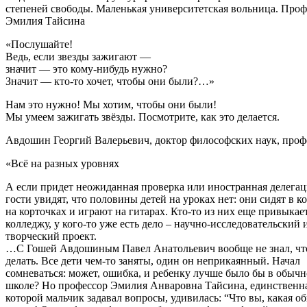
степеней свободы. Маленькая университетская вольница. Проф
Эмилия Тайсина
«Послушайте!
Ведь, если звезды зажигают —
значит — это кому-нибудь нужно?
Значит — кто-то хочет, чтобы они были?…»
Нам это нужно! Мы хотим, чтобы они были!
Мы умеем зажигать звёзды. Посмотрите, как это делается.
Авдошин Георгий Валерьевич, доктор философских наук, проф
«Всё на разных уровнях
А если придет неожиданная проверка или иностранная делегац
гости увидят, что половины детей на уроках нет: они сидят в к
на корточках и играют на гитарах. Кто-то из них еще привыкае
колледжу, у кого-то уже есть дело – научно-исследовательский 
творческий проект.
…С Гошей Авдошиным Павел Анатольевич вообще не знал, чт
делать. Все дети чем-то заняты, один он неприкаянный. Начал
сомневаться: может, ошибка, и ребенку лучше было бы в обыч
школе? Но профессор Эмилия Анваровна Тайсина, единственна
которой мальчик задавал вопросы, удивилась: “Что вы, какая о