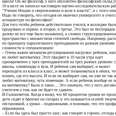
школа! Он же философ, у него абсолютно философский склад у
10 классе он написал настоящую научно-исследовательскую ра
“Учение Ницше о сверхчеловеке и воле к власти”, и с этого нач
Надо ли говорить, что сегодня он окончил университет и учитс
аспирантуре по философии?
Для того чтобы ребенок действительно учился, в колледже был
продумано и первое, и второе, и третье. Это был не беспорядок 
далеко не все еще было налажено), а сложно структурированно
пространство с множеством степеней свободы. Например, рас
по принципу параллельного преподавания по разным уровням
сложности и специализации:
– Очень важен механизм регулирования нагрузки: ребенок, на
не любит математику. Этот предмет в 10 часов утра идет
одновременно у трех преподавателей на трех разных уровнях: 
школы, олимпиады и вуза. И ребенок сам выбирает, и может
переходить из класса в класс, и может позаниматься в обоих, ч
понять, где его высота. И если он выбирает сам, он уже не так 
любит математику, чуть поменьше. А если ребенок вообще не х
на математику? Было и такое… Это означало, что у него догово
учителем о том, как он будет ее сдавать.
И.Галиахметов. Когда я вижу, что 60 процентов уроков не прохо
дети сидят и бренчат на гитарах и это называется особой творч
обстановкой, а уроки – подвижными, я понимаю, что это проф
образования.
– Если бы здесь был просто хаос, как говорят в гороно, отсюда 