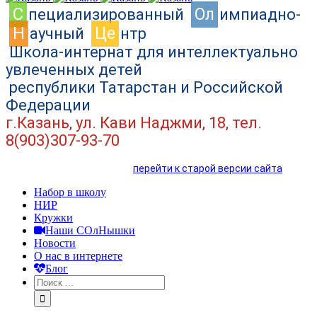
C
Ол
пециализированный
импиадно-
Н
Це
аучный
нтр
Школа-интернат для интеллектуально
увлеченных детей
республики Татарстан и Российской
Федерации
г.Казань, ул. Кави Наджми, 18, тел.
8(903)307-93-70
перейти к старой версии сайта
Набор в школу
НИР
Кружки
Наши СОлНышки
Новости
О нас в интернете
Блог