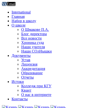
Vk
Email
International
Главная
Набор в школу
О школе
О Шмакове П.А.
Блог директора
Все новости
Хроника суда
Наши учителя
Наши СОлНышки
Документы
Устав
Лицензия
Аккредитация
Образование
Отчеты
Истоки
Колледж при КГУ
Квант
О нас в интернете
Контакты