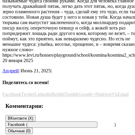
называемые чудеса своими руками. Когда для человека главное
получать дражайший пятак, легко дать этот пятак, но, когда ду
зерно пламенного растения – чуда, сделай ему это чудо, если ты
состоянии. Новая душа будет у него и новая у тебя. Когда нача
тюрьмы сам выпустит заключенного, когда миллиардер подари
писцу виллу, опереточную певицу и сейф, а жокей хоть раз
попридержит лошадь ради другого коня, которому не везет, – то
поймут, как это приятно, как невыразимо чудесно. Но есть не
меньшие чудеса: улыбка, веселье, прощение, и – вовремя сказан
нужное слово»
https://www.levi.ru/houses/playground/school/kosmina/kosmina2_sc
20 января 2025
Андрей
|
Июнь 21, 2025
|
Поделитесь со всеми!
Facebook
Twitter
Linkedin
Reddit
Tumblr
Google+
Pinterest
Vk
Email
Комментарии:
ВКонтакте (
X
)
Facebook (
)
Обычные (0)