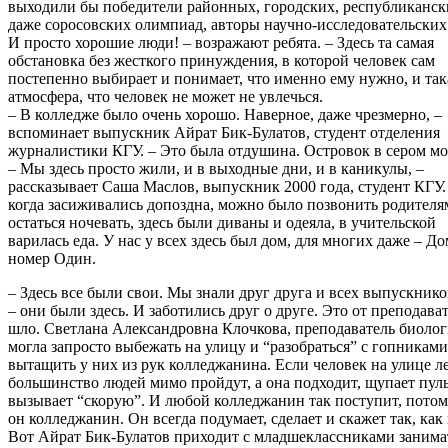
выходили бы победители районных, городских, республиканск
даже соросовских олимпиад, авторы научно-исследовательских 
И просто хорошие люди! – возражают ребята. – Здесь та самая
обстановка без жесткого принуждения, в которой человек сам
постепенно выбирает и понимает, что именно ему нужно, и так
атмосфера, что человек не может не увлечься.
– В колледже было очень хорошо. Наверное, даже чрезмерно, –
вспоминает выпускник Айрат Бик-Булатов, студент отделения
журналистики КГУ. – Это была отдушина. Островок в сером мо
– Мы здесь просто жили, и в выходные дни, и в каникулы, –
рассказывает Саша Маслов, выпускник 2000 года, студент КГУ.
когда засиживались допоздна, можно было позвонить родителя
остаться ночевать, здесь были диваны и одеяла, в учительской
варилась еда. У нас у всех здесь был дом, для многих даже – До
номер Один.
– Здесь все были свои. Мы знали друг друга и всех выпускнико
– они были здесь. И заботились друг о друге. Это от преподава
шло. Светлана Александровна Клочкова, преподаватель биолог
могла запросто выбежать на улицу и “разобраться” с гопниками
вытащить у них из рук колледжанина. Если человек на улице л
большинство людей мимо пройдут, а она подходит, щупает пуль
вызывает “скорую”. И любой колледжанин так поступит, потом
он колледжанин. Он всегда подумает, сделает и скажет так, как 
Вот Айрат Бик-Булатов приходит с младшеклассниками занима