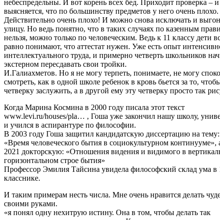
небеспредельны. И вот корень всех бед. Приходит проверка – и
выясняется, что по большинству предметов у него очень плохо.
Действительно очень плохо! И можно снова исключать и выгон
улицу. Но ведь понятно, что в таких случаях по казенным прав
нельзя, можно только по человеческим. Ведь к 11 классу дети в
равно понимают, что аттестат нужен. Уже есть опыт интенсивн
интеллектуального труда, и примерно четверть школьников на
экстерном пересдавать свои тройки.
И.Галиахметов. Но я не могу терпеть, понимаете, не могу спок
смотреть, как в одной школе ребенок в кровь бьется за то, чтоб
четверку заслужить, а в другой ему эту четверку просто так ри
Когда Марина Космина в 2000 году писала этот текст
www.levi.ru/houses/pla… , Гоша уже закончил нашу школу, унив
и учился в аспирантуре по философии.
В 2003 году Гоша защитил кандидатскую диссертацию на тему:
«Время человеческого бытия в социокультурном континууме», 
2021 докторскую: «Отношения видения и видимого в вертикал
горизонтальном строе бытия»
Профессор Эмилия Тайсина увидела философский склад ума в 
класснике.
И таким примерам несть числа. Мне очень нравится делать чуд
своими руками.
«я понял одну нехитрую истину. Она в том, чтобы делать так