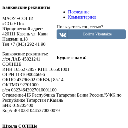
Банковские реквизиты
Последние
Добавить комментарий
Комментариев
МАОУ «СОШИ
»СОлНЦе»
Пользуетесь соц.сетью?
Пользуетесь соц.сетью?
Юридический адрес:
Войти Vkontakte
420111 Казань ул. Кави
Войти Vkontakte
Наджми д.18
Тел +7 (843) 292 41 90
Ваш e-mail не будет опубликован.
Обязательные поля помечен
Банковские реквизиты:
Будьте с нами!
л/сч ЛАВ 45821241
СОЛНЦЕ
ИНН 1655272857 КПП 165501001
ОГРН 1131690046696
ОКПО 43796802 ОКВЭД 85.14
ОКТМО 92701000
р/cч 03234643927010001100
Отделение-НБ Республика Татарстан Банка России//УФК по
Комментарий
Республике Татарстан г.Казань
БИК 019205400
Имя
*
Кор/с 40102810445370000079
E-mail
*
Школа СОЛНЦе
Сайт