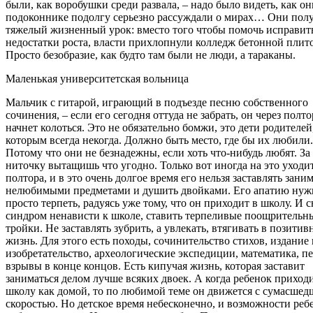
были, как воробушки среди развала, – надо было видеть, как он
подоконнике подолгу серьезно рассуждали о мирах… Они пол
тяжелый жизненный урок: вместо того чтобы помочь исправит
недостатки роста, власти прихлопнули колледж бетонной плит
Просто безобразие, как будто там были не люди, а тараканы.
Маленькая университетская вольница
Мальчик с гитарой, играющий в подъезде песню собственного
сочинения, – если его сегодня оттуда не забрать, он через полто
начнет колоться. Это не обязательно бомжи, это дети родителей
которым всегда некогда. Должно быть место, где бы их любили.
Потому что они не безнадежны, если хоть что-нибудь любят. За
ниточку вытащишь что угодно. Только вот иногда на это уходит
полтора, и в это очень долгое время его нельзя заставлять зани
нелюбимыми предметами и душить двойками. Его апатию нуж
просто терпеть, радуясь уже тому, что он приходит в школу. И 
синдром ненависти к школе, ставить терпеливые поощрительн
тройки. Не заставлять зубрить, а увлекать, втягивать в позити
жизнь. Для этого есть походы, сочинительство стихов, издание г
изобретательство, археологические экспедиции, математика, 
взрывы в конце концов. Есть кипучая жизнь, которая заставит
заниматься делом лучше всяких двоек. А когда ребенок приходи
школу как домой, то по любимой теме он движется с сумасшед
скоростью. Но детское время небесконечно, и возможности реб