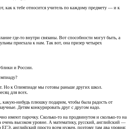
ют, как к тебе относится учитель по каждому предмету — и к
лание где-то внутри связаны. Вот способности могут быть, а
гульмы приехала к нам. Так вот, она призер четырех
ублики и России.
импиаду?
чет. Но к Олимпиаде мы готовы раньше других школ.
есяц для всех.
м, какую-нибудь плюшку подарим, чтобы была радость от
научные. Детям конкурировать друг с другом надо.
чно имеют парочку. Сколько-то на продвинутом и сколько-то на
на очень высоком уровне. А математику, русский, английский —
 ЕГЭ, английский просто всем нужен, поэтому там два уровня: