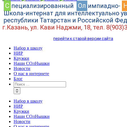
C
Ол
пециализированный
импиадно-
Школа-интернат для интеллектуально у
республики Татарстан и Российской Фе
г.Казань, ул. Кави Наджми, 18, тел. 8(903)
перейти к старой версии сайта
Набор в школу
НИР
Кружки
Наши СОлНышки
Новости
О нас в интернете
Блог
Набор в школу
НИР
Кружки
Наши СОлНышки
Новости
О нас в интернете