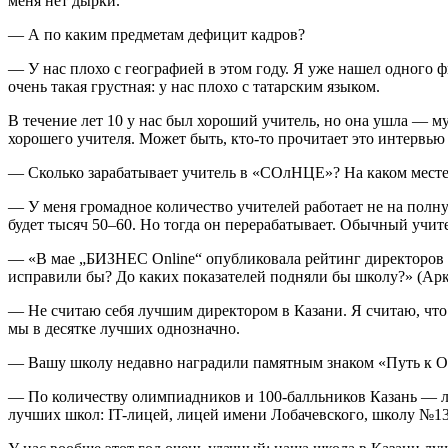
меня нет дырки.
— А по каким предметам дефицит кадров?
— У нас плохо с географией в этом году. Я уже нашел одного ф
очень такая грустная: у нас плохо с татарским языком.
В течение лет 10 у нас был хороший учитель, но она ушла — му
хорошего учителя. Может быть, кто-то прочитает это интервь
— Сколько зарабатывает учитель в «СОлНЦЕ»? На каком месте
— У меня громадное количество учителей работает не на полную
будет тысяч 50–60. Но тогда он перерабатывает. Обычный учите
— «В мае „БИЗНЕС Online“ опубликовала рейтинг директоров шк
исправили бы? До каких показателей подняли бы школу?» (Аркад
— Не считаю себя лучшим директором в Казани. Я считаю, что
мы в десятке лучших однозначно.
— Вашу школу недавно наградили памятным знаком «Путь к Ол
— По количеству олимпиадников и 100-балльников Казань — л
лучших школ: IT-лицей, лицей имени Лобачевского, школу №