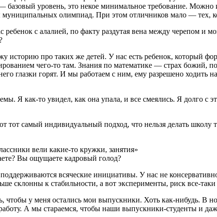
— базовый уровень, это некое минимальное требование. Можно и
ры муниципальных олимпиад. При этом отличников мало — тех, 
ребенок с алалией, по факту раздутая вена между черепом и моз
?
жу историю про таких же детей. У нас есть ребенок, который ф
ированием чего-то там. Знания по математике — страх божий, п
него глазки горят. И мы работаем с ним, ему разрешено ходить н
. Я как-то увидел, как она упала, и все смеялись. Я долго с эти
вот тот самый индивидуальный подход, что нельзя делать школу 
ассники вели какие-то кружки, занятия»
аете? Вы ощущаете кадровый голод?
поддерживаются всяческие инициативы. У нас не консервативное
ьше склонны к стабильности, а вот эксперименты, риск все-так
ь, чтобы у меня остались мои выпускники. Хоть как-нибудь. В н
 работу. А мы стараемся, чтобы наши выпускники-студенты и даж