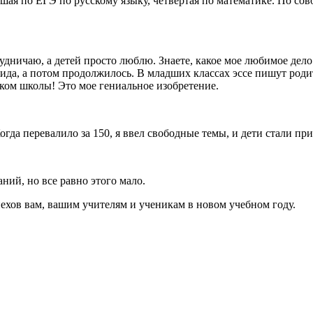
чшая по ЕГЭ по русскому языку, четвертая по математике. По со
дничаю, а детей просто люблю. Знаете, какое мое любимое дело
овида, а потом продолжилось. В младших классах эссе пишут род
нком школы! Это мое гениальное изобретение.
гда перевалило за 150, я ввел свободные темы, и дети стали пр
ий, но все равно этого мало.
ехов вам, вашим учителям и ученикам в новом учебном году.