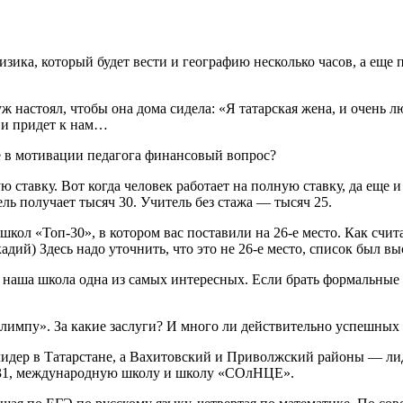
изика, который будет вести и географию несколько часов, а еще 
ж настоял, чтобы она дома сидела: «Я татарская жена, и очень 
ю и придет к нам…
 в мотивации педагога финансовый вопрос?
 ставку. Вот когда человек работает на полную ставку, да еще 
ль получает тысяч 30. Учитель без стажа — тысяч 25.
ол «Топ-30», в котором вас поставили на 26-е место. Как счита
ий) Здесь надо уточнить, что это не 26-е место, список был вы
 наша школа одна из самых интересных. Если брать формальные
импу». За какие заслуги? И много ли действительно успешных 
идер в Татарстане, а Вахитовский и Приволжский районы — лид
131, международную школу и школу «СОлНЦЕ».