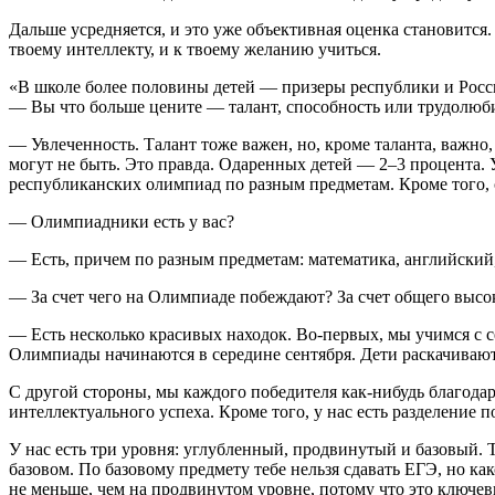
Дальше усредняется, и это уже объективная оценка становится.
твоему интеллекту, и к твоему желанию учиться.
«В школе более половины детей — призеры республики и Рос
— Вы что больше цените — талант, способность или трудолюб
— Увлеченность. Талант тоже важен, но, кроме таланта, важно,
могут не быть. Это правда. Одаренных детей — 2–3 процента. У 
республиканских олимпиад по разным предметам. Кроме того, 
— Олимпиадники есть у вас?
— Есть, причем по разным предметам: математика, английский
— За счет чего на Олимпиаде побеждают? За счет общего высо
— Есть несколько красивых находок. Во-первых, мы учимся с с
Олимпиады начинаются в середине сентября. Дети раскачиваютс
С другой стороны, мы каждого победителя как-нибудь благода
интеллектуального успеха. Кроме того, у нас есть разделение 
У нас есть три уровня: углубленный, продвинутый и базовый. 
базовом. По базовому предмету тебе нельзя сдавать ЕГЭ, но к
не меньше, чем на продвинутом уровне, потому что это ключе