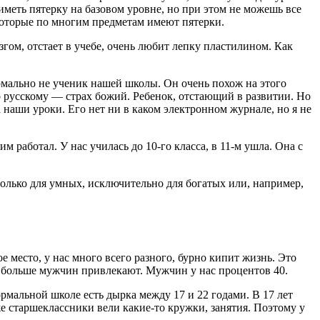
меть пятерку на базовом уровне, но при этом не можешь все
которые по многим предметам имеют пятерки.
гом, отстает в учебе, очень любит лепку пластилином. Как
ормально не ученик нашей школы. Он очень похож на этого
о русскому — страх божий. Ребенок, отстающий в развитии. Но
а наши уроки. Его нет ни в каком электронном журнале, но я не
м работал. У нас училась до 10-го класса, в 11-м ушла. Она с
только для умных, исключительно для богатых или, например,
 место, у нас много всего разного, бурно кипит жизнь. Это
и больше мужчин привлекают. Мужчин у нас процентов 40.
ормальной школе есть дырка между 17 и 22 годами. В 17 лет
е старшеклассники вели какие-то кружки, занятия. Поэтому у