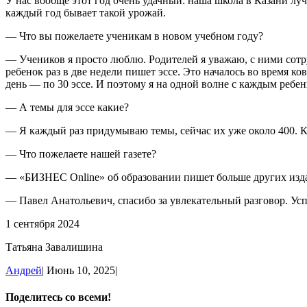
У нас вообще этот год очень удачный: наша школа в Казани лу
каждый год бывает такой урожай.
— Что вы пожелаете ученикам в новом учебном году?
— Учеников я просто люблю. Родителей я уважаю, с ними сотру
ребенок раз в две недели пишет эссе. Это началось во время к
день — по 30 эссе. И поэтому я на одной волне с каждым ребе
— А темы для эссе какие?
— Я каждый раз придумываю темы, сейчас их уже около 400. Ко
— Что пожелаете нашей газете?
— «БИЗНЕС Online» об образовании пишет больше других издан
— Павел Анатольевич, спасибо за увлекательный разговор. Усп
1 сентября 2024
Татьяна Завалишина
Андрей
|
Июнь 10, 2025
|
Поделитесь со всеми!