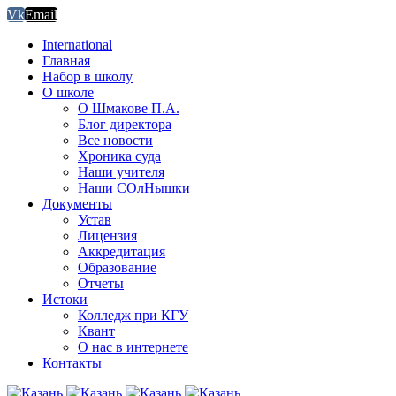
Vk
Email
International
Главная
Набор в школу
О школе
О Шмакове П.А.
Блог директора
Все новости
Хроника суда
Наши учителя
Наши СОлНышки
Документы
Устав
Лицензия
Аккредитация
Образование
Отчеты
Истоки
Колледж при КГУ
Квант
О нас в интернете
Контакты