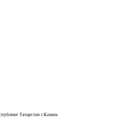
ы
*
публике Татарстан г.Казань