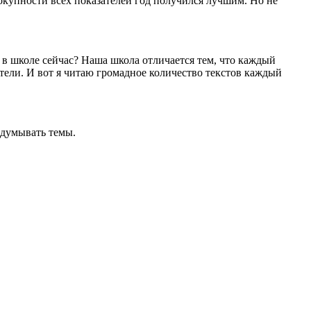
вокупности всех показателей год получился лучшим. Но не
 в школе сейчас? Наша школа отличается тем, что каждый
ители. И вот я читаю громадное количество текстов каждый
идумывать темы.