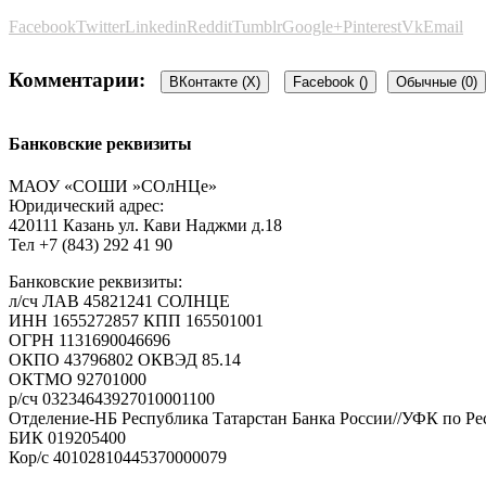
Facebook
Twitter
Linkedin
Reddit
Tumblr
Google+
Pinterest
Vk
Email
Комментарии:
ВКонтакте (
X
)
Facebook (
)
Обычные (0)
Банковские реквизиты
Добавить комментарий
МАОУ «СОШИ »СОлНЦе»
Юридический адрес:
Пользуетесь соц.сетью?
420111 Казань ул. Кави Наджми д.18
Тел +7 (843) 292 41 90
Войти Vkontakte
Банковские реквизиты:
л/сч ЛАВ 45821241 СОЛНЦЕ
Ваш e-mail не будет опубликован.
Обязательные поля помечен
ИНН 1655272857 КПП 165501001
ОГРН 1131690046696
ОКПО 43796802 ОКВЭД 85.14
ОКТМО 92701000
р/cч 03234643927010001100
Отделение-НБ Республика Татарстан Банка России//УФК по Рес
БИК 019205400
Кор/с 40102810445370000079
Комментарий