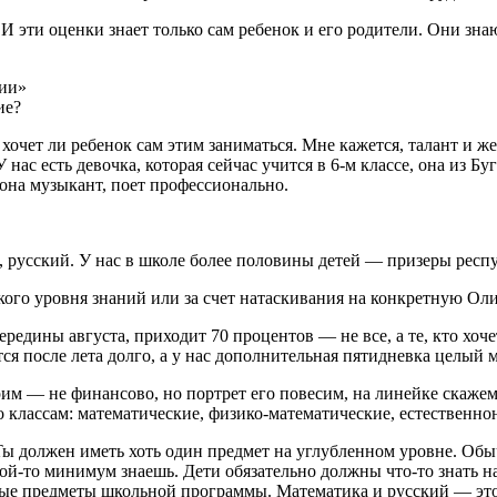
 И эти оценки знает только сам ребенок и его родители. Они зна
сии»
ие?
 хочет ли ребенок сам этим заниматься. Мне кажется, талант и же
нас есть девочка, которая сейчас учится в 6-м классе, она из Бу
она музыкант, поет профессионально.
, русский. У нас в школе более половины детей — призеры респ
кого уровня знаний или за счет натаскивания на конкретную Ол
ередины августа, приходит 70 процентов — не все, а те, кто хо
я после лета долго, а у нас дополнительная пятидневка целый м
рим — не финансово, но портрет его повесим, на линейке скаже
по классам: математические, физико-математические, естественно
Ты должен иметь хоть один предмет на углубленном уровне. Обы
акой-то минимум знаешь. Дети обязательно должны что-то знать 
вые предметы школьной программы. Математика и русский — это