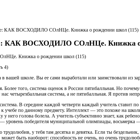
 КАК ВОСХОДИЛО СОлНЦе. Книжка о рождении школ (115)
КАК ВОСХОДИЛО СОлНЦе. Книжка о р
Це. Книжка о рождении школ (115)
ь 4)
та в вашей школе. Вы ее сами выработали или заимствовали из з
я. Более того, система оценок в России пятибалльная. Но поче
у нас четырехбалльная система, а не пятибалльная. Я против непр
 система. В середине каждой четверти каждый учитель ставит по
е к учебе по данному предмету. Интеллект — это похоже на школ
у него голова болела. А учитель субъективно знает, как ребенок
ка — уровень победителя муниципальной олимпиады, восьмерка — 
о трудолюбив, у тебя там десятка и девятка. Если ты бездельник, 
 может быть наоборот: способность не очень, но очень трудолюби