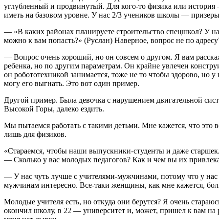
углубленный и продвинутый. Для кого-то физика или история 
иметь на базовом уровне. У нас 2/3 учеников школы — призе
— «В каких районах планируете строительство спецшкол? У нас 
можно к вам попасть?» (Руслан) Наверное, вопрос не по адресу
— Вопрос очень хороший, но он совсем о другом. Я вам расска
ребенка, но по другим параметрам. Он крайне увлечен констру
он робототехникой занимается, тоже не то чтобы здорово, но у 
могу его выгнать. Это вот один пример.
Другой пример. Была девочка с нарушением двигательной системы
Высокой Горы, далеко ездить.
Мы пытаемся работать с такими детьми. Мне кажется, что это 
лишь для физиков.
«Стараемся, чтобы наши выпускники-студенты и даже старшекл
— Сколько у вас молодых педагогов? Как и чем вы их привлек
— У нас чуть лучше с учителями-мужчинами, потому что у нас 
мужчинам интересно. Все-таки женщины, как мне кажется, бол
Молодые учителя есть, но откуда они берутся? Я очень стараюс
окончил школу, в 22 — университет и, может, пришел к вам на