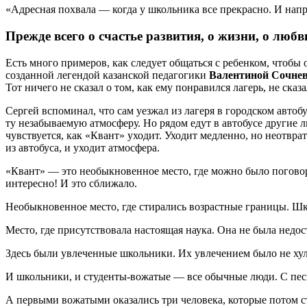
«Адресная похвала — когда у школьника все прекрасно. И напр
Прежде всего о счастье развития, о жизни, о люб
Есть много примеров, как следует общаться с ребенком, чтобы
созданной легендой казанской педагогики
Валентиной Сочне
Тот ничего не сказал о том, как ему понравился лагерь, не сказ
Сергей вспоминал, что сам уезжал из лагеря в городском автоб
ту незабываемую атмосферу. Но рядом едут в автобусе другие л
чувствуется, как «Квант» уходит. Уходит медленно, но неотвра
из автобуса, и уходит атмосфера.
«Квант» — это необыкновенное место, где можно было поговорит
интересно! И это сближало.
Необыкновенное место, где стирались возрастные границы. Шк
Место, где присутствовала настоящая наука. Она не была недос
Здесь были увлеченные школьники. Их увлечением было не хули
И школьники, и студенты-вожатые — все обычные люди. С пес
А первыми вожатыми оказались три человека, которые потом 