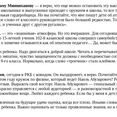
аму Минниханову
— я верю, что еще можно остановить эту вак
у школьники и выпускники приходят с оружием в школы, то все 
нькая гардеробщица. Но вы почитайте, что мне пишут дети об ат
рое слово от классного руководителя было большой редкостью. Т
 и ученики друг с другом ругались».
, — это «знаниевая» атмосфера. Но это вчерашнее. Для сегодня
о 15-летний ученик 102-й казанской школы совершил самоубийст
е о химичке отзываются как об опытном педагоге… Да, может быт
 ребенка. Надо двигаться к доброй школе. Читать и перечитыва
 эмпатии, чувство защищенности должны с необходимостью сопр
9-го класса. Нормально, когда слово «троечник» стало клеймом. 
.
ов
, сегодня в РКБ с ковидом. Он выздоровеет, я верю. Почитай
этом году кружок по физике, который ведет Наиль Абузарович? Р
 отзыв. Выразить свой восторг. Наиль Абузарович — гениальный 
красно управляется с любой аудиторией — и разновозрастной в 
ожнейшие вещи. Любит каждого ребенка. Если бы у меня в детс
вленная на будущие удачи оценка, когда все плохо. Иными слов
 ребенка. Важно оценивать не только проявленные знания, но и