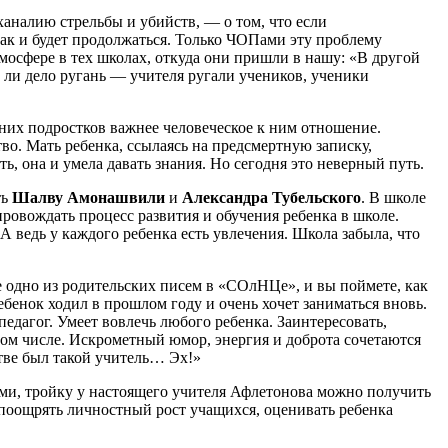
ханалию стрельбы и убийств, — о том, что если
так и будет продолжаться. Только ЧОПами эту проблему
мосфере в тех школах, откуда они пришли в нашу: «В другой
о ли дело ругань — учителя ругали учеников, ученики
шних подростков важнее человеческое к ним отношение.
во. Мать ребенка, ссылаясь на предсмертную записку,
ь, она и умела давать знания. Но сегодня это неверный путь.
ть
Шалву Амонашвили
и
Александра Тубельского
. В школе
овождать процесс развития и обучения ребенка в школе.
А ведь у каждого ребенка есть увлечения. Школа забыла, что
те одно из родительских писем в «СОлНЦе», и вы поймете, как
ебенок ходил в прошлом году и очень хочет заниматься вновь.
педагог. Умеет вовлечь любого ребенка. Заинтересовать,
том числе. Искрометный юмор, энергия и доброта сочетаются
тве был такой учитель… Эх!»
ами, тройку у настоящего учителя Афлетонова можно получить
 поощрять личностный рост учащихся, оценивать ребенка