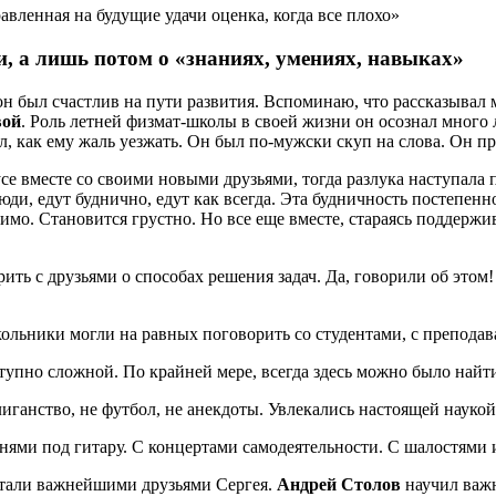
авленная на будущие удачи оценка, когда все плохо»
ви, а лишь потом о «знаниях, умениях, навыках»
 он был счастлив на пути развития. Вспоминаю, что рассказыва
вой
. Роль летней физмат-школы в своей жизни он осознал много л
ал, как ему жаль уезжать. Он был по-мужски скуп на слова. Он пр
усе вместе со своими новыми друзьями, тогда разлука наступала 
юди, едут буднично, едут как всегда. Эта будничность постепен
тимо. Становится грустно. Но все еще вместе, стараясь поддерж
ь с друзьями о способах решения задач. Да, говорили об этом! Н
ольники могли на равных поговорить со студентами, с преподав
тупно сложной. По крайней мере, всегда здесь можно было найти
ганство, не футбол, не анекдоты. Увлекались настоящей наукой.
нями под гитару. С концертами самодеятельности. С шалостями
стали важнейшими друзьями Сергея.
Андрей Столов
научил важ