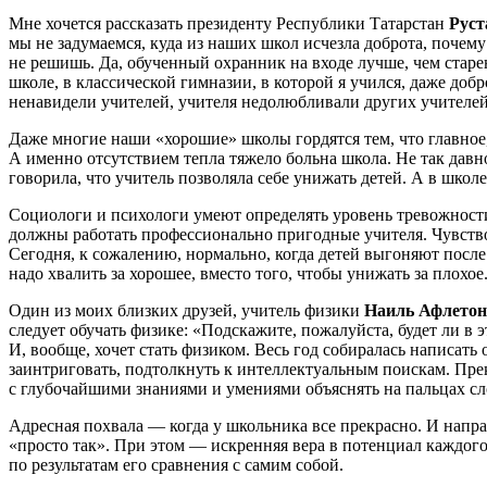
Мне хочется рассказать президенту Республики Татарстан
Руст
мы не задумаемся, куда из наших школ исчезла доброта, почем
не решишь. Да, обученный охранник на входе лучше, чем старе
школе, в классической гимназии, в которой я учился, даже доб
ненавидели учителей, учителя недолюбливали других учителей,
Даже многие наши «хорошие» школы гордятся тем, что главное
А именно отсутствием тепла тяжело больна школа. Не так давн
говорила, что учитель позволяла себе унижать детей. А в школ
Социологи и психологи умеют определять уровень тревожности
должны работать профессионально пригодные учителя. Чувство
Сегодня, к сожалению, нормально, когда детей выгоняют после 
надо хвалить за хорошее, вместо того, чтобы унижать за плохое
Один из моих близких друзей, учитель физики
Наиль Афлетон
следует обучать физике: «Подскажите, пожалуйста, будет ли в 
И, вообще, хочет стать физиком. Весь год собиралась написать
заинтриговать, подтолкнуть к интеллектуальным поискам. Пре
с глубочайшими знаниями и умениями объяснять на пальцах сл
Адресная похвала — когда у школьника все прекрасно. И напра
«просто так». При этом — искренняя вера в потенциал каждого
по результатам его сравнения с самим собой.