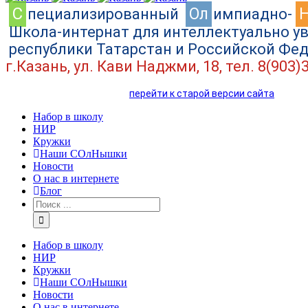
C
Ол
пециализированный
импиадно-
Школа-интернат для интеллектуально у
республики Татарстан и Российской Фе
г.Казань, ул. Кави Наджми, 18, тел. 8(903)
перейти к старой версии сайта
Набор в школу
НИР
Кружки
Наши СОлНышки
Новости
О нас в интернете
Блог
Набор в школу
НИР
Кружки
Наши СОлНышки
Новости
О нас в интернете