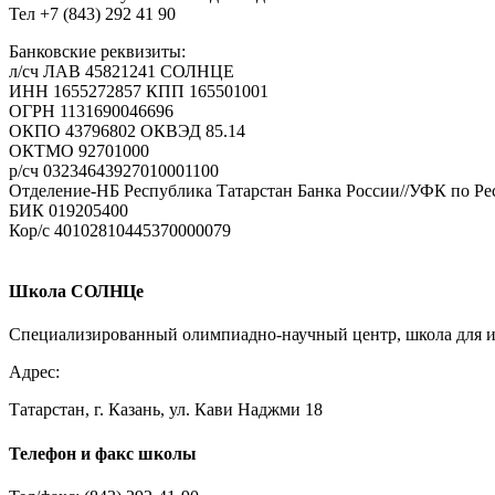
Войти Vkontakte
Тел +7 (843) 292 41 90
Банковские реквизиты:
л/сч ЛАВ 45821241 СОЛНЦЕ
Ваш e-mail не будет опубликован.
Обязательные поля помечен
ИНН 1655272857 КПП 165501001
ОГРН 1131690046696
ОКПО 43796802 ОКВЭД 85.14
ОКТМО 92701000
р/cч 03234643927010001100
Отделение-НБ Республика Татарстан Банка России//УФК по Рес
БИК 019205400
Кор/с 40102810445370000079
Комментарий
Имя
*
Школа СОЛНЦе
E-mail
*
Специализированный олимпиадно-научный центр, школа для ин
Сайт
Адрес:
Татарстан, г. Казань, ул. Кави Наджми 18
Телефон и факс школы