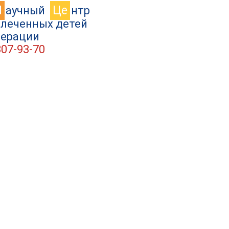
Н
Це
аучный
нтр
влеченных детей
дерации
307-93-70