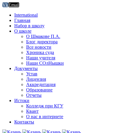
Vk
Email
International
Главная
Набор в школу
О школе
О Шмакове П.А.
Блог директора
Все новости
Хроника суда
Наши учителя
Наши СОлНышки
Документы
Устав
Лицензия
Аккредитация
Образование
Отчеты
Истоки
Колледж при КГУ
Квант
О нас в интернете
Контакты