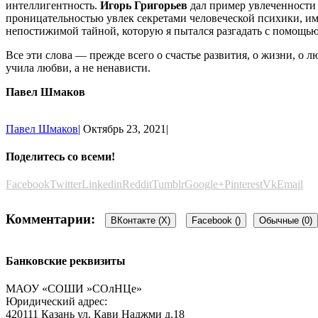
интеллигентность.
Игорь Григорьев
дал пример увлеченности 
проницательностью увлек секретами человеческой психики, им
непостижимой тайной, которую я пытался разгадать с помощью
Все эти слова — прежде всего о счастье развития, о жизни, о 
учила любви, а не ненависти.
Павел Шмаков
Павел Шмаков
|
Октябрь 23, 2021
|
Поделитесь со всеми!
Facebook
Twitter
Linkedin
Reddit
Tumblr
Google+
Pinterest
Vk
Email
Комментарии:
ВКонтакте (
X
)
Facebook (
)
Обычные (0)
Банковские реквизиты
Добавить комментарий
МАОУ «СОШИ »СОлНЦе»
Юридический адрес:
Пользуетесь соц.сетью?
420111 Казань ул. Кави Наджми д.18