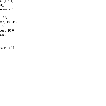
а (10 Й)
0),
новьев 7
а, 8А
иев, 10 «Й»
1 А
еева 10 0
класс
тулина 11