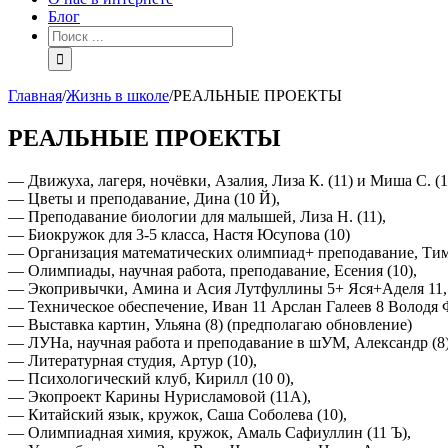
Блог
Главная
/
Жизнь в школе
/
РЕАЛЬНЫЕ ПРОЕКТЫ
РЕАЛЬНЫЕ ПРОЕКТЫ
— Движуха, лагеря, ночёвки, Азалия, Лиза К. (11) и Миша С. (1
— Цветы и преподавание, Дина (10 Й),
— Преподавание биологии для малышей, Лиза Н. (11),
— Биокружок для 3-5 класса, Настя Юсупова (10)
— Организация математических олимпиад+ преподавание, Тиму
— Олимпиады, научная работа, преподавание, Есения (10),
— Экопривычки, Амина и Асия Лутфуллины 5+ Яся+Аделя 11,
— Техническое обеспечение, Иван 11 Арслан Галеев 8 Володя 
— Выставка картин, Ульяна (8) (предполагаю обновление)
— ЛУНа, научная работа и преподавание в шУМ, Александр (8)
— Литературная студия, Артур (10),
— Психологический клуб, Кирилл (10 0),
— Экопроект Карины Нурисламовой (11А),
— Китайский язык, кружок, Саша Соболева (10),
— Олимпиадная химия, кружок, Амаль Сафиуллин (11 Ъ),