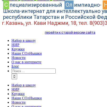
C
Ол
пециализированный
импиадно-
Школа-интернат для интеллектуально у
республики Татарстан и Российской Фе
г.Казань, ул. Кави Наджми, 18, тел. 8(903)
перейти к старой версии сайта
Набор в школу
НИР
Кружки
Наши СОлНышки
Новости
О нас в интернете
Блог
Набор в школу
НИР
Кружки
Наши СОлНышки
Новости
О нас в интернете