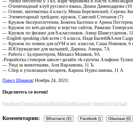
— Уроки биологии у 3 кл, Варя Черпакова и Настя Александров
— Олимпиадный клуб русского языка, Диана Даминдарова (10 
— Олимп. математика 4 классу, Миша Березинский, Сережа Зи
— Элементарный трейдинг, кружок, Савелий Степанов (7)
— Кружок бисероплетения, Божена Балтина и Арина Пестерев
— Кружок по веб-дизайну и верстке сайтов, Рамазан Тимергал
— Кружок по физике для 8-классников, Амир Шамсутдинов, 1
—English speaking club всем с 6 класса, Надя Былей&Алия Садр
— Кружок по химии для шУМ и мл. классов, Саша Новиков, 6 
— ИЗО/рукоделие для малышей, Дарина, Амира, 7А
— Работа с 3д-принтером, Михаил Мошков, 9А
-Разработка стикеров школе+дизайн vk-группы Альфина Тухва
— Уход за животными, Аня Варламова, 11 Ъ
— Сбор и утилизация батареек, Карина Нурисламова, 11 А
Павел Шмаков
|
Ноябрь 24, 2021
|
Поделитесь со всеми!
Facebook
Twitter
Linkedin
Reddit
Tumblr
Google+
Pinterest
Vk
Email
Комментарии:
ВКонтакте (
X
)
Facebook (
)
Обычные (0)