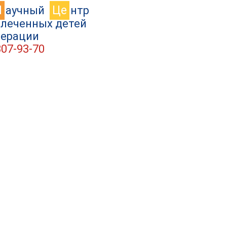
Н
Це
аучный
нтр
влеченных детей
дерации
307-93-70