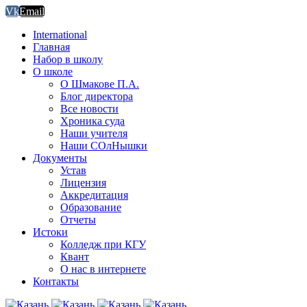
Vk
Email
International
Главная
Набор в школу
О школе
О Шмакове П.А.
Блог директора
Все новости
Хроника суда
Наши учителя
Наши СОлНышки
Документы
Устав
Лицензия
Аккредитация
Образование
Отчеты
Истоки
Колледж при КГУ
Квант
О нас в интернете
Контакты