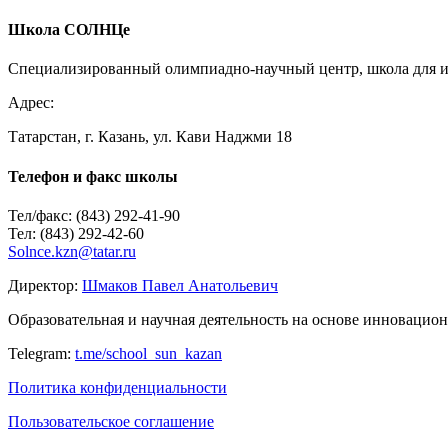
Добавить комментарий
Школа СОЛНЦе
Пользуетесь соц.сетью?
Специализированный олимпиадно-научный центр, школа для ин
Войти Vkontakte
Адрес:
Татарстан, г. Казань, ул. Кави Наджми 18
Ваш e-mail не будет опубликован.
Обязательные поля помечен
Телефон и факс школы
Тел/факс: (843) 292-41-90
Тел: (843) 292-42-60
Solnce.kzn@tatar.ru
Директор:
Шмаков Павел Анатольевич
Комментарий
Образовательная и научная деятельность на основе инноваци
Имя
*
Telegram:
t.me/school_sun_kazan
Политика конфиденциальности
E-mail
*
Пользовательское соглашение
Сайт