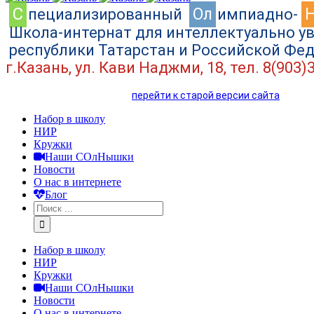
C
Ол
пециализированный
импиадно-
Школа-интернат для интеллектуально у
республики Татарстан и Российской Фе
г.Казань, ул. Кави Наджми, 18, тел. 8(903)
перейти к старой версии сайта
Набор в школу
НИР
Кружки
Наши СОлНышки
Новости
О нас в интернете
Блог
Набор в школу
НИР
Кружки
Наши СОлНышки
Новости
О нас в интернете