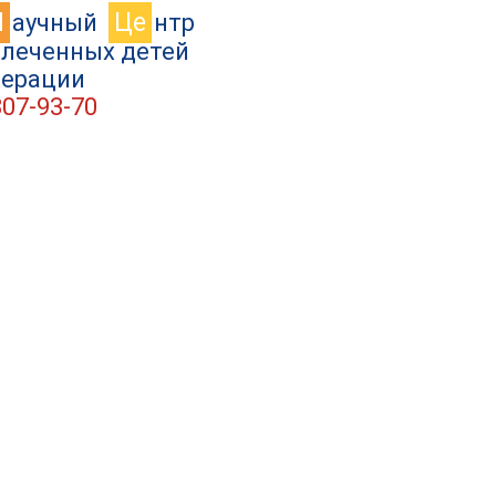
Н
Це
аучный
нтр
влеченных детей
дерации
307-93-70