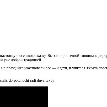
 в настоящую осеннюю сказку. Вместо привычной тишины корид
ий уже доброй традицией.
 в празднике участвовали все — и дети, и учителя. Ребята посе
ostalis-do-polunochi-radi-dnya-tykvy