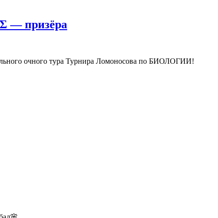
1Σ — призёра
ельного очного тура Турнира Ломоносова по БИОЛОГИИ!
бал🌸