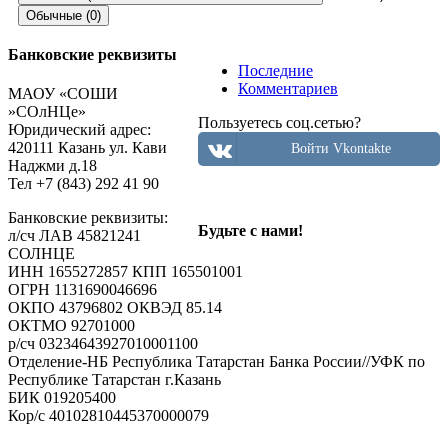
Обычные (0)
Банковские реквизиты
Последние
Добавить комментарий
Комментариев
МАОУ «СОШИ
»СОлНЦе»
Пользуетесь соц.сетью?
Пользуетесь соц.сетью?
Юридический адрес:
Войти Vkontakte
420111 Казань ул. Кави
Войти Vkontakte
Наджми д.18
Тел +7 (843) 292 41 90
Ваш e-mail не будет опубликован.
Обязательные поля
Банковские реквизиты:
Будьте с нами!
помечены
*
л/сч ЛАВ 45821241
СОЛНЦЕ
Комментарий
ИНН 1655272857 КПП 165501001
ОГРН 1131690046696
ОКПО 43796802 ОКВЭД 85.14
ОКТМО 92701000
р/cч 03234643927010001100
Отделение-НБ Республика Татарстан Банка России//УФК по
Республике Татарстан г.Казань
БИК 019205400
Кор/с 40102810445370000079
Имя
*