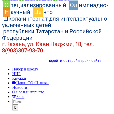
C
Ол
пециализированный
импиадно-
Н
Це
аучный
нтр
Школа-интернат для интеллектуально
увлеченных детей
республики Татарстан и Российской
Федерации
г.Казань, ул. Кави Наджми, 18, тел.
8(903)307-93-70
перейти к старой версии сайта
Набор в школу
НИР
Кружки
Наши СОлНышки
Новости
О нас в интернете
Блог