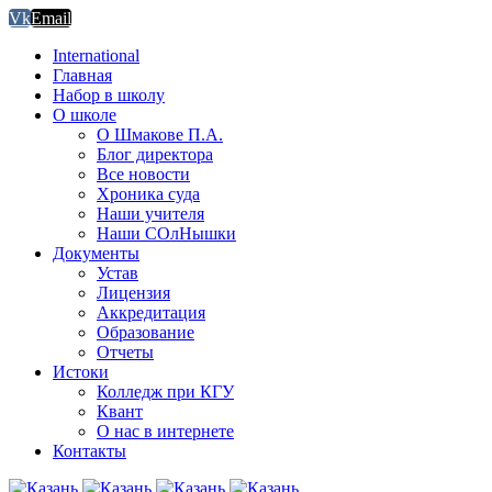
Vk
Email
International
Главная
Набор в школу
О школе
О Шмакове П.А.
Блог директора
Все новости
Хроника суда
Наши учителя
Наши СОлНышки
Документы
Устав
Лицензия
Аккредитация
Образование
Отчеты
Истоки
Колледж при КГУ
Квант
О нас в интернете
Контакты