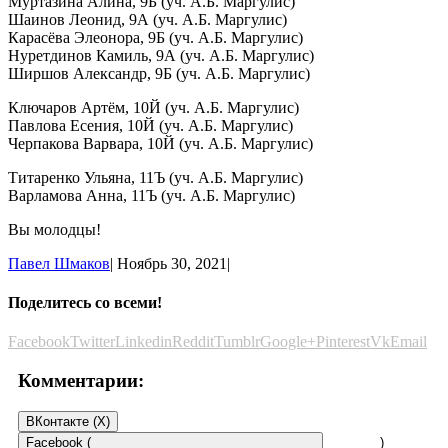
Муртазина Алина, 9Б (уч. А.Б. Маргулис)
Шаинов Леонид, 9А (уч. А.Б. Маргулис)
Карасёва Элеонора, 9Б (уч. А.Б. Маргулис)
Нуретдинов Камиль, 9А (уч. А.Б. Маргулис)
Ширшов Александр, 9Б (уч. А.Б. Маргулис)
Ключаров Артём, 10Й (уч. А.Б. Маргулис)
Павлова Есения, 10Й (уч. А.Б. Маргулис)
Черпакова Варвара, 10Й (уч. А.Б. Маргулис)
Титаренко Ульяна, 11Ъ (уч. А.Б. Маргулис)
Варламова Анна, 11Ъ (уч. А.Б. Маргулис)
Вы молодцы!
Павел Шмаков
|
Ноябрь 30, 2021
|
Поделитесь со всеми!
Facebook
Twitter
Linkedin
Reddit
Tumblr
Google+
Pinterest
Vk
Email
Комментарии:
ВКонтакте (
X
)
Facebook (
)