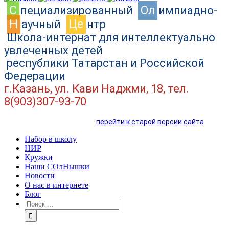
C
Ол
пециализированный
импиадно-
Н
Це
аучный
нтр
Школа-интернат для интеллектуально
увлеченных детей
республики Татарстан и Российской
Федерации
г.Казань, ул. Кави Наджми, 18, тел.
8(903)307-93-70
перейти к старой версии сайта
Набор в школу
НИР
Кружки
Наши СОлНышки
Новости
О нас в интернете
Блог