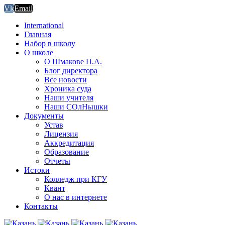
Vk
Email
International
Главная
Набор в школу
О школе
О Шмакове П.А.
Блог директора
Все новости
Хроника суда
Наши учителя
Наши СОлНышки
Документы
Устав
Лицензия
Аккредитация
Образование
Отчеты
Истоки
Колледж при КГУ
Квант
О нас в интернете
Контакты