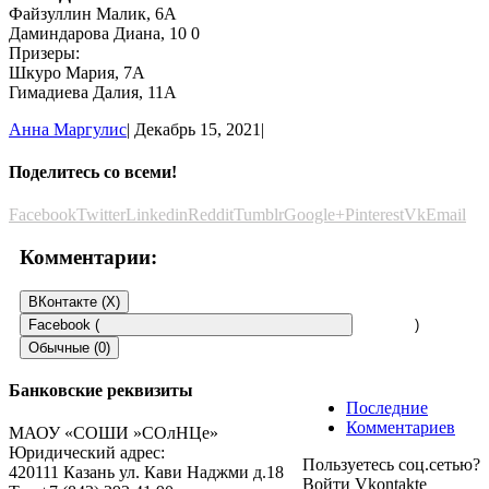
Файзуллин Малик, 6А
Даминдарова Диана, 10 0
Призеры:
Шкуро Мария, 7А
Гимадиева Далия, 11А
Анна Маргулис
|
Декабрь 15, 2021
|
Поделитесь со всеми!
Facebook
Twitter
Linkedin
Reddit
Tumblr
Google+
Pinterest
Vk
Email
Комментарии:
ВКонтакте (
X
)
Facebook (
)
Обычные (0)
Банковские реквизиты
Последние
Добавить комментарий
Комментариев
МАОУ «СОШИ »СОлНЦе»
Юридический адрес:
Пользуетесь соц.сетью?
Пользуетесь соц.сетью?
420111 Казань ул. Кави Наджми д.18
Войти Vkontakte
Войти Vkontakte