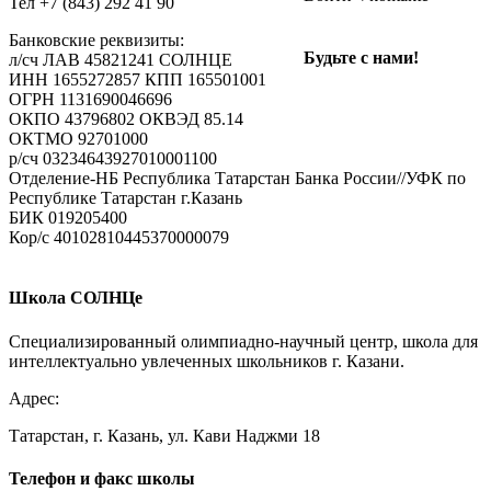
Тел +7 (843) 292 41 90
Банковские реквизиты:
Ваш e-mail не будет опубликован.
Обязательные поля
Будьте с нами!
л/сч ЛАВ 45821241 СОЛНЦЕ
помечены
*
ИНН 1655272857 КПП 165501001
ОГРН 1131690046696
Комментарий
ОКПО 43796802 ОКВЭД 85.14
ОКТМО 92701000
р/cч 03234643927010001100
Отделение-НБ Республика Татарстан Банка России//УФК по
Республике Татарстан г.Казань
БИК 019205400
Кор/с 40102810445370000079
Имя
*
Школа СОЛНЦе
E-mail
*
Специализированный олимпиадно-научный центр, школа для
интеллектуально увлеченных школьников г. Казани.
Сайт
Адрес:
Татарстан, г. Казань, ул. Кави Наджми 18
Телефон и факс школы