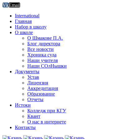
Vk
Email
International
Главная
Набор в школу
О школе
О Шмакове П.А.
Блог директора
Все новости
Хроника суда
Наши учителя
Наши СОлНышки
Документы
Устав
Лицензия
Аккредитация
Образование
Отчеты
Истоки
Колледж при КГУ
Квант
О нас в интернете
Контакты