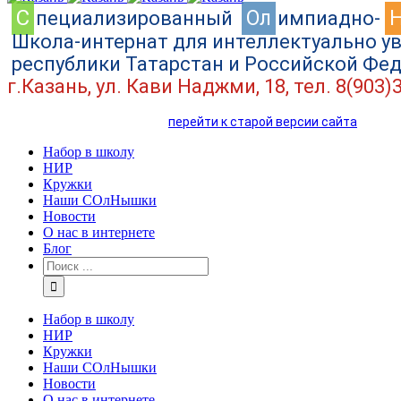
C
Ол
пециализированный
импиадно-
Школа-интернат для интеллектуально у
республики Татарстан и Российской Фе
г.Казань, ул. Кави Наджми, 18, тел. 8(903)
перейти к старой версии сайта
Набор в школу
НИР
Кружки
Наши СОлНышки
Новости
О нас в интернете
Блог
Набор в школу
НИР
Кружки
Наши СОлНышки
Новости
О нас в интернете