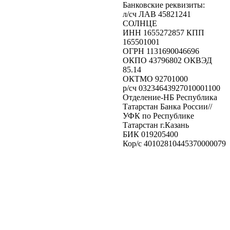
Банковские реквизиты:
л/сч ЛАВ 45821241
СОЛНЦЕ
ИНН 1655272857 КПП
165501001
ОГРН 1131690046696
ОКПО 43796802 ОКВЭД
85.14
ОКТМО 92701000
р/cч 03234643927010001100
Отделение-НБ Республика
Татарстан Банка России//
УФК по Республике
Татарстан г.Казань
БИК 019205400
Кор/с 40102810445370000079