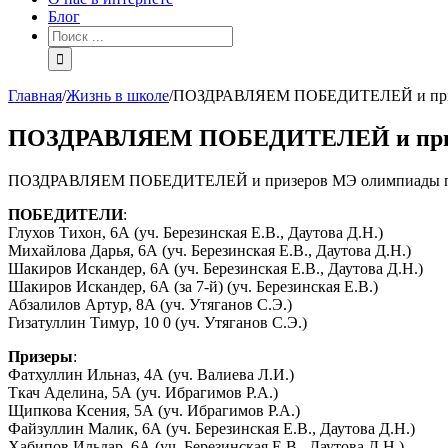
Блог
Главная
/
Жизнь в школе
/
ПОЗДРАВЛЯЕМ ПОБЕДИТЕЛЕЙ и призе
ПОЗДРАВЛЯЕМ ПОБЕДИТЕЛЕЙ и призе
ПОЗДРАВЛЯЕМ ПОБЕДИТЕЛЕЙ и призеров МЭ олимпиады по мате
ПОБЕДИТЕЛИ
:
Глухов Тихон, 6А (уч. Березинская Е.В., Даутова Д.Н.)
Михайлова Дарья, 6А (уч. Березинская Е.В., Даутова Д.Н.)
Шакиров Искандер, 6А (уч. Березинская Е.В., Даутова Д.Н.)
Шакиров Искандер, 6А (за 7-й) (уч. Березинская Е.В.)
Абзалилов Артур, 8А (уч. Утяганов С.Э.)
Гизатуллин Тимур, 10 0 (уч. Утяганов С.Э.)
Призеры
:
Фатхуллин Ильназ, 4А (уч. Валиева Л.И.)
Ткач Аделина, 5А (уч. Ибрагимов Р.А.)
Щипкова Ксения, 5А (уч. Ибрагимов Р.А.)
Файзуллин Малик, 6А (уч. Березинская Е.В., Даутова Д.Н.)
Хабипов Ильдар, 6А (уч. Березинская Е.В., Даутова Д.Н.)