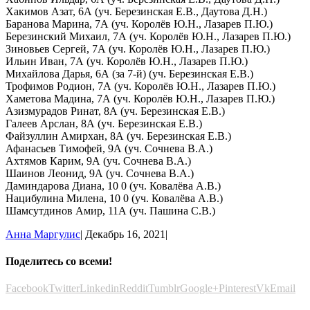
Хакимов Азат, 6А (уч. Березинская Е.В., Даутова Д.Н.)
Баранова Марина, 7А (уч. Королёв Ю.Н., Лазарев П.Ю.)
Березинский Михаил, 7А (уч. Королёв Ю.Н., Лазарев П.Ю.)
Зиновьев Сергей, 7А (уч. Королёв Ю.Н., Лазарев П.Ю.)
Ильин Иван, 7А (уч. Королёв Ю.Н., Лазарев П.Ю.)
Михайлова Дарья, 6А (за 7-й) (уч. Березинская Е.В.)
Трофимов Родион, 7А (уч. Королёв Ю.Н., Лазарев П.Ю.)
Хаметова Мадина, 7А (уч. Королёв Ю.Н., Лазарев П.Ю.)
Азизмурадов Ринат, 8А (уч. Березинская Е.В.)
Галеев Арслан, 8А (уч. Березинская Е.В.)
Файзуллин Амирхан, 8А (уч. Березинская Е.В.)
Афанасьев Тимофей, 9А (уч. Сочнева В.А.)
Ахтямов Карим, 9А (уч. Сочнева В.А.)
Шаинов Леонид, 9А (уч. Сочнева В.А.)
Даминдарова Диана, 10 0 (уч. Ковалёва А.В.)
Нацибулина Милена, 10 0 (уч. Ковалёва А.В.)
Шамсутдинов Амир, 11А (уч. Пашина С.В.)
Анна Маргулис
|
Декабрь 16, 2021
|
Поделитесь со всеми!
Facebook
Twitter
Linkedin
Reddit
Tumblr
Google+
Pinterest
Vk
Email