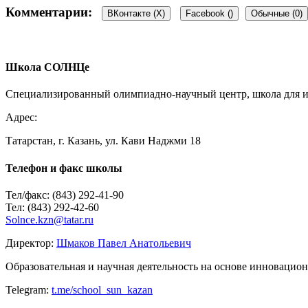
Комментарии:
ВКонтакте (
X
)
Facebook (
)
Обычные (0)
Добавить комментарий
Школа СОЛНЦе
Пользуетесь соц.сетью?
Специализированный олимпиадно-научный центр, школа для ин
Войти Vkontakte
Адрес:
Татарстан, г. Казань, ул. Кави Наджми 18
Ваш e-mail не будет опубликован.
Обязательные поля помечен
Телефон и факс школы
Тел/факс: (843) 292-41-90
Тел: (843) 292-42-60
Solnce.kzn@tatar.ru
Директор:
Шмаков Павел Анатольевич
Комментарий
Образовательная и научная деятельность на основе инноваци
Имя
*
Telegram:
t.me/school_sun_kazan
E-mail
*