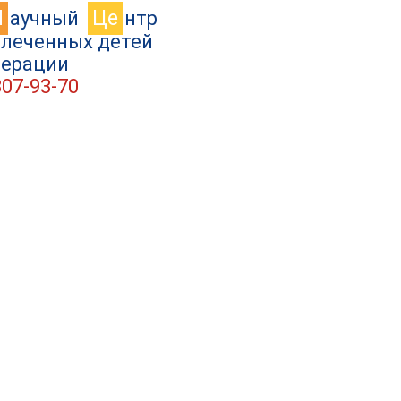
Н
Це
аучный
нтр
влеченных детей
дерации
307-93-70