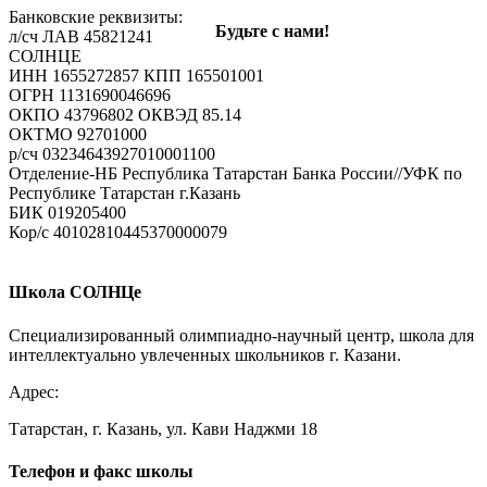
Ваш e-mail не будет опубликован.
Обязательные поля
Банковские реквизиты:
Будьте с нами!
помечены
*
л/сч ЛАВ 45821241
СОЛНЦЕ
Комментарий
ИНН 1655272857 КПП 165501001
ОГРН 1131690046696
ОКПО 43796802 ОКВЭД 85.14
ОКТМО 92701000
р/cч 03234643927010001100
Отделение-НБ Республика Татарстан Банка России//УФК по
Республике Татарстан г.Казань
БИК 019205400
Кор/с 40102810445370000079
Имя
*
E-mail
*
Школа СОЛНЦе
Сайт
Специализированный олимпиадно-научный центр, школа для
интеллектуально увлеченных школьников г. Казани.
Адрес:
Татарстан, г. Казань, ул. Кави Наджми 18
Телефон и факс школы