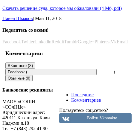
Скачать решение суда, которое мы обжаловали (4 Мб, pdf)
Павел Шмаков
|
Май 11, 2018
|
Поделитесь со всеми!
Facebook
Twitter
Linkedin
Reddit
Tumblr
Google+
Pinterest
Vk
Email
Комментарии:
ВКонтакте (
X
)
Facebook (
)
Обычные (0)
Банковские реквизиты
Последние
Добавить комментарий
Комментариев
МАОУ «СОШИ
»СОлНЦе»
Пользуетесь соц.сетью?
Пользуетесь соц.сетью?
Юридический адрес:
Войти Vkontakte
420111 Казань ул. Кави
Войти Vkontakte
Наджми д.18
Тел +7 (843) 292 41 90