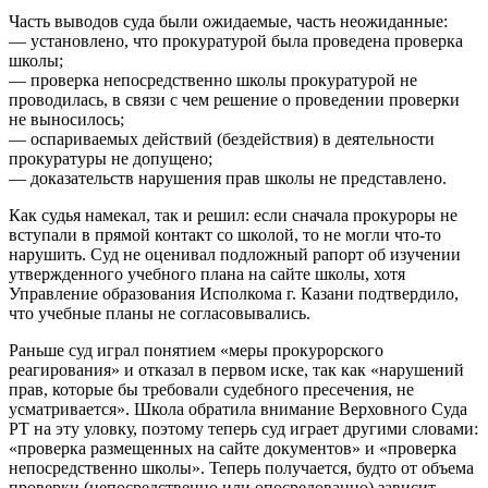
Часть выводов суда были ожидаемые, часть неожиданные:
— установлено, что прокуратурой была проведена проверка
школы;
— проверка непосредственно школы прокуратурой не
проводилась, в связи с чем решение о проведении проверки
не выносилось;
— оспариваемых действий (бездействия) в деятельности
прокуратуры не допущено;
— доказательств нарушения прав школы не представлено.
Как судья намекал, так и решил: если сначала прокуроры не
вступали в прямой контакт со школой, то не могли что-то
нарушить. Суд не оценивал подложный рапорт об изучении
утвержденного учебного плана на сайте школы, хотя
Управление образования Исполкома г. Казани подтвердило,
что учебные планы не согласовывались.
Раньше суд играл понятием «меры прокурорского
реагирования» и отказал в первом иске, так как «нарушений
прав, которые бы требовали судебного пресечения, не
усматривается». Школа обратила внимание Верховного Суда
РТ на эту уловку, поэтому теперь суд играет другими словами:
«проверка размещенных на сайте документов» и «проверка
непосредственно школы». Теперь получается, будто от объема
проверки (непосредственно или опосредованно) зависит,