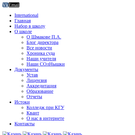
Vk
Email
International
Главная
Набор в школу
О школе
О Шмакове П.А.
Блог директора
Все новости
Хроника суда
Наши учителя
Наши СОлНышки
Документы
Устав
Лицензия
Аккредитация
Образование
Отчеты
Истоки
Колледж при КГУ
Квант
О нас в интернете
Контакты