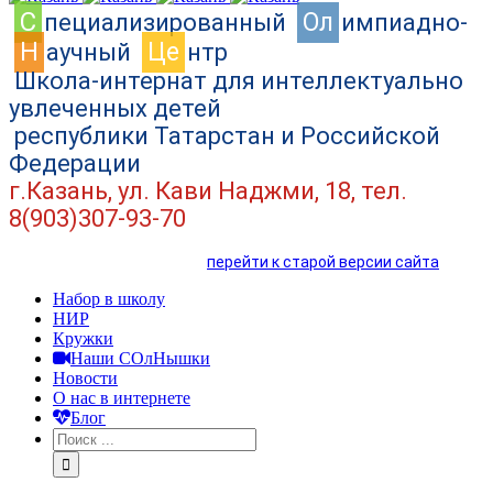
C
Ол
пециализированный
импиадно-
Н
Це
аучный
нтр
Школа-интернат для интеллектуально
увлеченных детей
республики Татарстан и Российской
Федерации
г.Казань, ул. Кави Наджми, 18, тел.
8(903)307-93-70
перейти к старой версии сайта
Набор в школу
НИР
Кружки
Наши СОлНышки
Новости
О нас в интернете
Блог