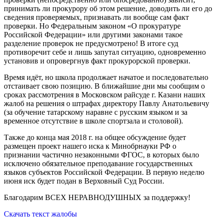
принимать ли прокурору об этом решение, доводить ли его до
сведения проверяемых, признавать ли вообще сам факт
проверки. Но Федеральным законом «О прокуратуре
Российской Федерации» или другими законами такое
разделение проверок не предусмотрено! В итоге суд
противоречит себе и лишь запутал ситуацию, одновременно
установив и опровергнув факт прокурорской проверки.
Время идёт, но школа продолжает начатое и последовательно
отстаивает свою позицию. В ближайшие дни мы сообщим о
сроках рассмотрения в Московском райсуде г. Казани наших
жалоб на решения о штрафах директору Павлу Анатольевичу
(за обучение татарскому наравне с русским языком и за
временное отсутствие в школе спортзала и столовой).
Также до конца мая 2018 г. на общее обсуждение будет
размещен проект нашего иска к Минобрнауки РФ о
признании частично незаконными ФГОС, в которых было
исключено обязательное преподавание государственных
языков субъектов Российской Федерации. В первую неделю
июня иск будет подан в Верховный Суд России.
Благодарим ВСЕХ НЕРАВНОДУШНЫХ за поддержку!
Скачать текст жалобы