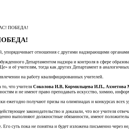
АС! ПОБЕДА!
ПОБЕДА!
, упорядочивает отношения с другими надзирающими органами
озбужденного Департаментом надзора и контроля в сфере образо
» и её учителям, тогда как других Департамент в аналогичных 
ивлечении на работу квалифицированных учителей.
 то, что учителя
Соколова И.В, Кормильцева И.П., Ахметова М
ностям и не имеют право преподавать искусство, химию, инфор
ики ежегодно получают призы на олимпиадах и конкурсах всех у
ействующее законодательство и доказали, что все учителя отве
оценно выполняют должностные обязанности, имеют положитель
 Его суть пока не понятна и будет изложена письменно через не