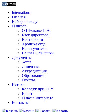
Vk
Email
International
Главная
Набор в школу
О школе
О Шмакове П.А.
Блог директора
Все новости
Хроника суда
Наши учителя
Наши СОлНышки
Документы
Устав
Лицензия
Аккредитация
Образование
Отчеты
Истоки
Колледж при КГУ
Квант
О нас в интернете
Контакты