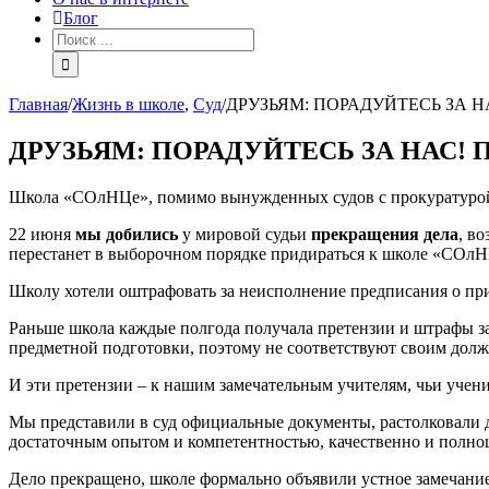
Блог
Главная
/
Жизнь в школе
,
Суд
/
ДРУЗЬЯМ: ПОРАДУЙТЕСЬ ЗА Н
ДРУЗЬЯМ: ПОРАДУЙТЕСЬ ЗА НАС! 
Школа «СОлНЦе», помимо вынужденных судов с прокуратурой
22 июня
мы добились
у мировой судьи
прекращения дела
, в
перестанет в выборочном порядке придираться к школе «СОлНЦе
Школу хотели оштрафовать за неисполнение предписания о пр
Раньше школа каждые полгода получала претензии и штрафы за
предметной подготовки, поэтому не соответствуют своим долж
И эти претензии – к нашим замечательным учителям, чьи учен
Мы представили в суд официальные документы, растолковали д
достаточным опытом и компетентностью, качественно и полн
Дело прекращено, школе формально объявили устное замечание.