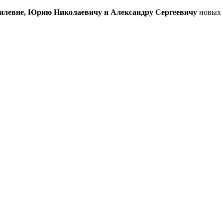
илевне, Юрию Николаевичу и Александру Сергеевичу
новых 
ы
*