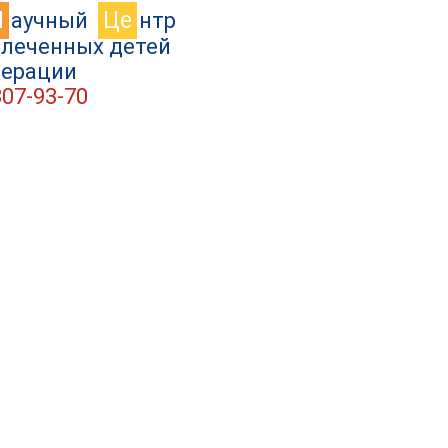
Н
Це
аучный
нтр
влеченных детей
дерации
307-93-70