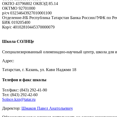
ОКПО 43796802 ОКВЭД 85.14
ОКТМО 92701000
р/cч 03234643927010001100
Отделение-НБ Республика Татарстан Банка России//УФК по Рес
БИК 019205400
Кор/с 40102810445370000079
Комментарий
Имя
*
Школа СОЛНЦе
E-mail
*
Специализированный олимпиадно-научный центр, школа для ин
Сайт
Адрес:
Татарстан, г. Казань, ул. Кави Наджми 18
Телефон и факс школы
Тел/факс: (843) 292-41-90
Тел: (843) 292-42-60
Solnce.kzn@tatar.ru
Директор:
Шмаков Павел Анатольевич