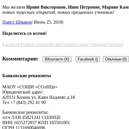
Мы желаем
Ирине Викторовне, Инне Петровне, Марине Кам
новых чудесных открытий, новых преданных учеников!
Павел Шмаков
|
Июнь 25, 2018
|
Поделитесь со всеми!
Facebook
Twitter
Linkedin
Reddit
Tumblr
Google+
Pinterest
Vk
Email
Комментарии:
ВКонтакте (
X
)
Facebook (
)
Обычные (0)
Банковские реквизиты
Добавить комментарий
МАОУ «СОШИ »СОлНЦе»
Юридический адрес:
Пользуетесь соц.сетью?
420111 Казань ул. Кави Наджми д.18
Войти Vkontakte
Тел +7 (843) 292 41 90
Банковские реквизиты:
л/сч ЛАВ 45821241 СОЛНЦЕ
Ваш e-mail не будет опубликован.
Обязательные поля помечен
ИНН 1655272857 КПП 165501001
ОГРН 1131690046696