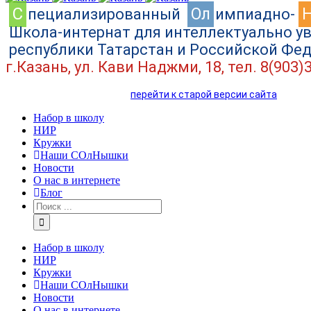
C
Ол
пециализированный
импиадно-
Школа-интернат для интеллектуально у
республики Татарстан и Российской Фе
г.Казань, ул. Кави Наджми, 18, тел. 8(903)
перейти к старой версии сайта
Набор в школу
НИР
Кружки
Наши СОлНышки
Новости
О нас в интернете
Блог
Набор в школу
НИР
Кружки
Наши СОлНышки
Новости
О нас в интернете