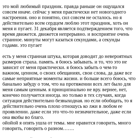
это мой любимый праздник. правда раньше он ощущался
совсем иначе. сейчас у меня практически нет новогоднего
настроения. оно и понятно, сил совсем не осталось. но я
действительно всем сердцем люблю этот праздник, хоть он
меня и пугает. 31 декабря является подтверждением того, что
время движется. движется непрерывно. и восприятие очень
странное. минуты могут казаться секундами, а секунды
годами. это пугает
есть у меня странная штука, которая доводит до невероятных
размеров страха. память. я боюсь забывать. и то, что это не
зависит от меня практически. я боюсь забыть о чем-то
важном, ценном, о своих обещаниях, свои слова, да даже все
самые неприятные моменты жизни. и больше всего боюсь, что
банально забуду о том, что на протяжении всех лет было для
меня самым ценным. я принципиально не вру. вернее, нет,
конечно получается иногда. но только в тех случаях, когда
ситуация действительно безвыходная. но если обобщать, то я
действительно очень плохо отношусь ко лжи в любом ее
проявлении. даже если это что-то незначительное, даже если
она якобы во благо.
ойойой я опять ушла от темы. мне нравится говорить, много
говорить, говорить о разном…….