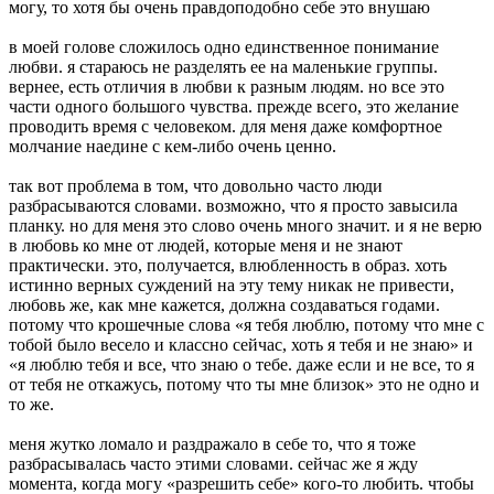
могу, то хотя бы очень правдоподобно себе это внушаю
в моей голове сложилось одно единственное понимание
любви. я стараюсь не разделять ее на маленькие группы.
вернее, есть отличия в любви к разным людям. но все это
части одного большого чувства. прежде всего, это желание
проводить время с человеком. для меня даже комфортное
молчание наедине с кем-либо очень ценно.
так вот проблема в том, что довольно часто люди
разбрасываются словами. возможно, что я просто завысила
планку. но для меня это слово очень много значит. и я не верю
в любовь ко мне от людей, которые меня и не знают
практически. это, получается, влюбленность в образ. хоть
истинно верных суждений на эту тему никак не привести,
любовь же, как мне кажется, должна создаваться годами.
потому что крошечные слова «я тебя люблю, потому что мне с
тобой было весело и классно сейчас, хоть я тебя и не знаю» и
«я люблю тебя и все, что знаю о тебе. даже если и не все, то я
от тебя не откажусь, потому что ты мне близок» это не одно и
то же.
меня жутко ломало и раздражало в себе то, что я тоже
разбрасывалась часто этими словами. сейчас же я жду
момента, когда могу «разрешить себе» кого-то любить. чтобы