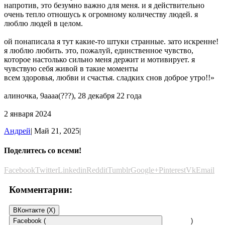
напротив, это безумно важно для меня. и я действительно
очень тепло отношусь к огромному количеству людей. я
люблю людей в целом.
ой понаписала я тут какие-то штуки странные. зато искренне!
я люблю любить. это, пожалуй, единственное чувство,
которое настолько сильно меня держит и мотивирует. я
чувствую себя живой в такие моменты
всем здоровья, любви и счастья. сладких снов доброе утро!!»
алиночка, 9аааа(???), 28 декабря 22 года
2 января 2024
Андрей
|
Май 21, 2025
|
Поделитесь со всеми!
Facebook
Twitter
Linkedin
Reddit
Tumblr
Google+
Pinterest
Vk
Email
Комментарии:
ВКонтакте (
X
)
Facebook (
)