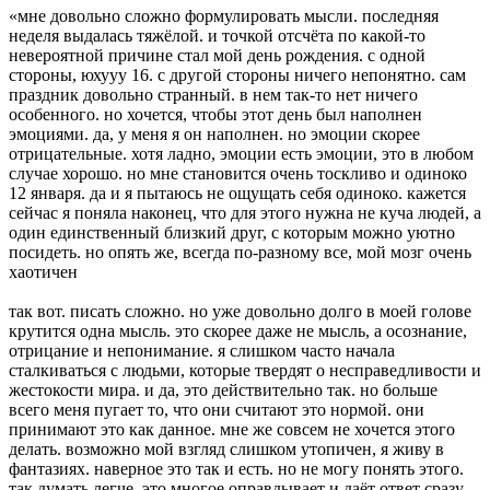
«мне довольно сложно формулировать мысли. последняя
неделя выдалась тяжёлой. и точкой отсчёта по какой-то
невероятной причине стал мой день рождения. с одной
стороны, юхууу 16. с другой стороны ничего непонятно. сам
праздник довольно странный. в нем так-то нет ничего
особенного. но хочется, чтобы этот день был наполнен
эмоциями. да, у меня я он наполнен. но эмоции скорее
отрицательные. хотя ладно, эмоции есть эмоции, это в любом
случае хорошо. но мне становится очень тоскливо и одиноко
12 января. да и я пытаюсь не ощущать себя одиноко. кажется
сейчас я поняла наконец, что для этого нужна не куча людей, а
один единственный близкий друг, с которым можно уютно
посидеть. но опять же, всегда по-разному все, мой мозг очень
хаотичен
так вот. писать сложно. но уже довольно долго в моей голове
крутится одна мысль. это скорее даже не мысль, а осознание,
отрицание и непонимание. я слишком часто начала
сталкиваться с людьми, которые твердят о несправедливости и
жестокости мира. и да, это действительно так. но больше
всего меня пугает то, что они считают это нормой. они
принимают это как данное. мне же совсем не хочется этого
делать. возможно мой взгляд слишком утопичен, я живу в
фантазиях. наверное это так и есть. но не могу понять этого.
так думать легче, это многое оправдывает и даёт ответ сразу