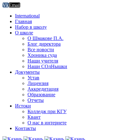
Vk
Email
International
Главная
Набор в школу
О школе
О Шмакове П.А.
Блог директора
Все новости
Хроника суда
Наши учителя
Наши СОлНышки
Документы
Устав
Лицензия
Аккредитация
Образование
Отчеты
Истоки
Колледж при КГУ
Квант
О нас в интернете
Контакты