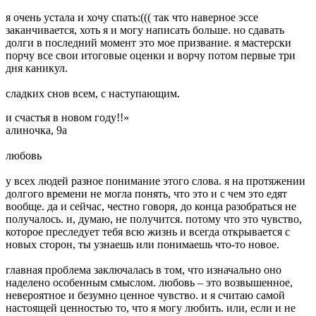
я очень устала и хочу спать:((( так что наверное эссе
заканчивается, хоть я и могу написать больше. но сдавать
долги в последний момент это мое призвание. я мастерски
порчу все свои итоговые оценки и ворчу потом первые три
дня каникул.
сладких снов всем, с наступающим.
и счастья в новом году!!»
алиночка, 9а
любовь
у всех людей разное понимание этого слова. я на протяжении
долгого времени не могла понять, что это и с чем это едят
вообще. да и сейчас, честно говоря, до конца разобраться не
получалось. и, думаю, не получится. потому что это чувство,
которое преследует тебя всю жизнь и всегда открывается с
новых сторон, ты узнаешь или понимаешь что-то новое.
главная проблема заключалась в том, что изначально оно
наделено особенным смыслом. любовь – это возвышенное,
невероятное и безумно ценное чувство. и я считаю самой
настоящей ценностью то, что я могу любить. или, если и не