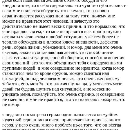
даже если появляется желание с кем-то обсудить его
«недостатки», то я себя сдерживаю. это чувство губительно. и
если мне и хочется обсудить это с кем-то, то разговор
ограничивается рассуждением на тему того, почему мне
может не нравиться этот человек. и зачастую это
действительно не имеет веских причин. и это нормально, что
я не нравлюсь всем, что мне не нравятся все. просто нужно
оставаться человеком в любой ситуации. уже тем более не
терплю обсуждения в плохом ключе внешности, дефектов
речи, образа жизни, убеждений. и юмор. для меня это очень
светлая, важная составляющая жизни. это способ иначе
взглянуть на ситуацию, способ общения, способ применения
своих знаний. это то, что объединяет тебя с определенными
группами людей. и мне совершенно не нравится, когда юмор
становится чем-то вроде оружия. можно смеяться над
ситуацией, но над человеком нельзя. это очень жестоко. «у
тебя что, есть мозг?». это плохая шутка. да, у меня есть мозг.
давай ты будешь шутить над ситуацией, а не косвенно
унижать меня, пожалуйста. это очень странно. и совершенно
не смешно. и мне не нравится, что это называют юмором. это
не юмор.
я недавно посмотрела сериал один. называется он «уэйн».
чудесный сериал. меня очень привлекает история главного
героя. у него очень много проблем из-за того, что он всегда