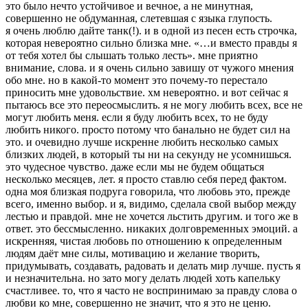
это было нечто устойчивое и вечное, а не минутная,
совершенно не обдуманная, слетевшая с языка глупость.
я очень люблю дайте танк(!). и в одной из песен есть строчка,
которая невероятно сильно близка мне. «…и вместо правды я
от тебя хотел бы слышать только лесть». мне приятно
внимание, слова. и я очень сильно завишу от чужого мнения
обо мне. но в какой-то момент это почему-то перестало
приносить мне удовольствие. хм невероятно. и вот сейчас я
пытаюсь все это переосмыслить. я не могу любить всех, все не
могут любить меня. если я буду любить всех, то не буду
любить никого. просто потому что банально не будет сил на
это. и очевидно лучше искренне любить несколько самых
близких людей, в который ты ни на секунду не усомнишься.
это чудесное чувство. даже если мы не будем общаться
несколько месяцев, лет. я просто ставлю себя перед фактом.
одна моя близкая подруга говорила, что любовь это, прежде
всего, именно выбор. и я, видимо, сделала свой выбор между
лестью и правдой. мне не хочется льстить другим. и того же в
ответ. это бессмысленно. никаких долговременных эмоций. а
искренняя, чистая любовь по отношению к определенным
людям даёт мне силы, мотивацию и желание творить,
придумывать, создавать, радовать и делать мир лучше. пусть я
и незначительна. но зато могу делать людей хоть капельку
счастливее. то, что я часто не воспринимаю за правду слова о
любви ко мне, совершенно не значит, что я это не ценю.