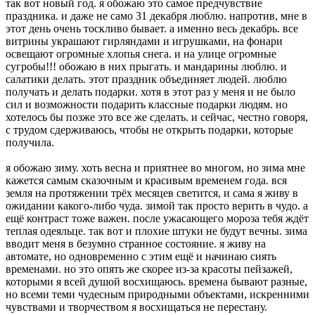
так вот новый год. я обожаю это самое предчувствие
праздника. и даже не само 31 декабря люблю. напротив, мне в
этот день очень тоскливо бывает. а именно весь декабрь. все
витрины украшают гирляндами и игрушками, на фонари
освещают огромные хлопья снега. и на улице огромные
сугробы!!! обожаю в них прыгать. и мандарины люблю. и
салатики делать. этот праздник объединяет людей. люблю
получать и делать подарки. хотя в этот раз у меня и не было
сил и возможности подарить классные подарки людям. но
хотелось бы позже это все же сделать. и сейчас, честно говоря,
с трудом сдерживаюсь, чтобы не открыть подарки, которые
получила.
я обожаю зиму. хоть весна и приятнее во многом, но зима мне
кажется самым сказочным и красивым временем года. вся
земля на протяжении трёх месяцев светится, и сама я живу в
ожидании какого-либо чуда. зимой так просто верить в чудо. а
ещё контраст тоже важен. после ужасающего мороза тебя ждёт
теплая одеяльце. так вот и плохие штуки не будут вечны. зима
вводит меня в безумно странное состояние. я живу на
автомате, но одновременно с этим ещё и начинаю сиять
временами. но это опять же скорее из-за красоты пейзажей,
которыми я всей душой восхищаюсь. времена бывают разные,
но всеми теми чудесным природными объектами, искренними
чувствами и творчеством я восхищаться не перестану.