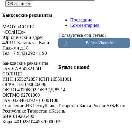
Обычные (0)
Банковские реквизиты
Последние
Добавить комментарий
Комментариев
МАОУ «СОШИ
»СОлНЦе»
Пользуетесь соц.сетью?
Пользуетесь соц.сетью?
Юридический адрес:
Войти Vkontakte
420111 Казань ул. Кави
Войти Vkontakte
Наджми д.18
Тел +7 (843) 292 41 90
Ваш e-mail не будет опубликован.
Обязательные поля
Банковские реквизиты:
Будьте с нами!
помечены
*
л/сч ЛАВ 45821241
СОЛНЦЕ
Комментарий
ИНН 1655272857 КПП 165501001
ОГРН 1131690046696
ОКПО 43796802 ОКВЭД 85.14
ОКТМО 92701000
р/cч 03234643927010001100
Отделение-НБ Республика Татарстан Банка России//УФК по
Республике Татарстан г.Казань
БИК 019205400
Кор/с 40102810445370000079
Имя
*