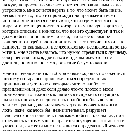
на кучу вопросов. но мне это кажется неправильным. само
устройство. мне хочется верить в то, что может быть иначе.
несмотря на то, что это происходит на протяжении всей
истории. мне хочется верить в то, что люди могут жить в
мире. что все те ценности, о которых нам твердят в детстве,
которые описаны в книжках. что все это существует. и так и
должно быть. и не понимаю того, что такое огромное
количество людей просто принимают все плохие штуки как
данность, оправдывают все жестокостью, несправедливостью
жизни. мне всегда казалось, что нужно стремиться к лучшему.
совершенствоваться, двигаться к идеальному. этого не
достичь, понятно. но само движение безумно важно.
хочется, очень хочется, чтобы все было хорошо. по совести. я
поэтому и стараюсь придерживаться определенных
принципов и установок, которые считаю наиболее
правильными. и даже если делаю что-то плохое в моем
понимании, то извиняюсь, пытаюсь исправить ситуацию,
пытаюсь понять и не допускать подобного больше. я не
терплю вранья. доверие является для меня очень важным. а
ложь, даже, казалось бы, незначительная, разрушает
человеческие отношения. невозможно быть идеальным, но я
стремлюсь к этому. мне не нравится осуждение. это мерзко и
ужасно. и даже если мне не нравится определенный человек,