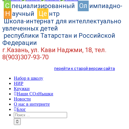
C
Ол
пециализированный
импиадно-
Н
Це
аучный
нтр
Школа-интернат для интеллектуально
увлеченных детей
республики Татарстан и Российской
Федерации
г.Казань, ул. Кави Наджми, 18, тел.
8(903)307-93-70
перейти к старой версии сайта
Набор в школу
НИР
Кружки
Наши СОлНышки
Новости
О нас в интернете
Блог