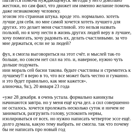
пытается помочь нуждающемуся. методы у него довольно
жестоки, но сам факт, что движет им именно желание помочь
даже незнакомому человеку.
эгоизм это странная штука. вроде это. нормально. хотеть
лучше для себя. но мне самой хочется хотеть лучшего для
других. это делает меня счастливой. это нельзя назвать
пользой, но я хочу нести в жизнь других людей веру в лучшее,
хочу помогать, хочу радовать их, делать счастливыми. за что
мне держаться, если не за людей?
фух, я смогла выговориться на этот счёт. и мыслей так-то
больше, но совсем нет сил на это. и, наверное, нужно чуть
дольше подумать.
иии мораль сей басни такова. будьте счастливы и стремитесь к
лучшему!! я верю в то, что все может быть честно и гуманно.
и это будет правильно, как мне кажется».
алиночка, 9а:), 20 января 23 года
«уже 28 декабря. я очень устала. формально каникулы
начинаются завтра. но у меня ещё куча дел. а сил совершенно
не осталось. хочется пролежать несколько суток и ничем не
заниматься, разгрузить голову, успокоить нервы,
изолироваться от всех. но нужно написать четвертое эссе ещё.
долго думала, какую тему выбрать. не смогла. так что почему
бы не написать про новый год