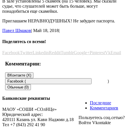
В зале установлены 5 скамеек (на 15 человек). Мы сказали
судье, что слушателей может быть больше, могут
понадобиться еще скамейки.
Приглашаем НЕРАВНОДУШНЫХ! Не забудьте паспорта.
Павел Шмаков
|
Май 18, 2018
|
Поделитесь со всеми!
Facebook
Twitter
Linkedin
Reddit
Tumblr
Google+
Pinterest
Vk
Email
Комментарии:
ВКонтакте (
X
)
Facebook (
)
Обычные (0)
Банковские реквизиты
Последние
Добавить комментарий
Комментариев
МАОУ «СОШИ »СОлНЦе»
Юридический адрес:
Пользуетесь соц.сетью?
Пользуетесь соц.сетью?
420111 Казань ул. Кави Наджми д.18
Войти Vkontakte
Войти Vkontakte
Тел +7 (843) 292 41 90