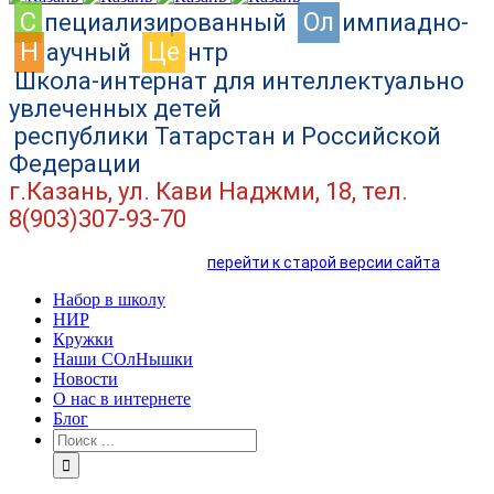
C
Ол
пециализированный
импиадно-
Н
Це
аучный
нтр
Школа-интернат для интеллектуально
увлеченных детей
республики Татарстан и Российской
Федерации
г.Казань, ул. Кави Наджми, 18, тел.
8(903)307-93-70
перейти к старой версии сайта
Набор в школу
НИР
Кружки
Наши СОлНышки
Новости
О нас в интернете
Блог