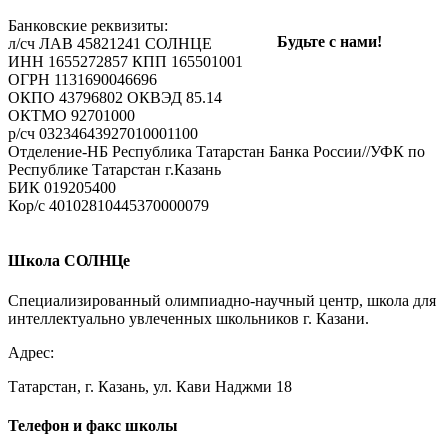
Банковские реквизиты:
Ваш e-mail не будет опубликован.
Обязательные поля
Будьте с нами!
л/сч ЛАВ 45821241 СОЛНЦЕ
помечены
*
ИНН 1655272857 КПП 165501001
ОГРН 1131690046696
Комментарий
ОКПО 43796802 ОКВЭД 85.14
ОКТМО 92701000
р/cч 03234643927010001100
Отделение-НБ Республика Татарстан Банка России//УФК по
Республике Татарстан г.Казань
БИК 019205400
Кор/с 40102810445370000079
Имя
*
Школа СОЛНЦе
E-mail
*
Специализированный олимпиадно-научный центр, школа для
интеллектуально увлеченных школьников г. Казани.
Сайт
Адрес:
Татарстан, г. Казань, ул. Кави Наджми 18
Телефон и факс школы