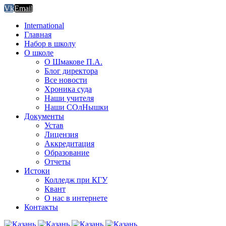
Vk
Email
International
Главная
Набор в школу
О школе
О Шмакове П.А.
Блог директора
Все новости
Хроника суда
Наши учителя
Наши СОлНышки
Документы
Устав
Лицензия
Аккредитация
Образование
Отчеты
Истоки
Колледж при КГУ
Квант
О нас в интернете
Контакты