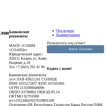
Последние
ллов
Банковские
Комментариев
реквизиты
Пользуетесь соц.сетью?
МАОУ «СОШИ
Войти Vkontakte
»СОлНЦе»
Юридический адрес:
420111 Казань ул. Кави
Наджми д.18
Тел +7 (843) 292 41 90
Будьте с нами!
Банковские реквизиты:
л/сч ЛАВ 45821241 СОЛНЦЕ
ИНН 1655272857 КПП 165501001
ОГРН 1131690046696
ОКПО 43796802 ОКВЭД 85.14
ОКТМО 92701000
р/cч 03234643927010001100
Отделение-НБ Республика Татарстан Банка России//УФК