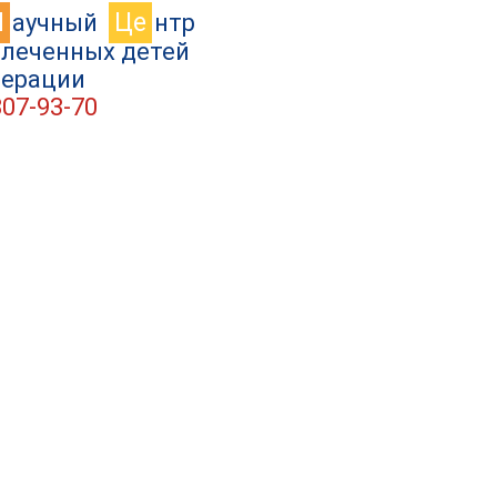
Н
Це
аучный
нтр
влеченных детей
дерации
307-93-70