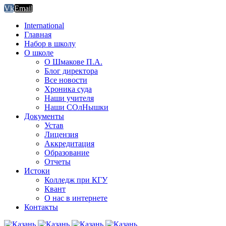
Vk
Email
International
Главная
Набор в школу
О школе
О Шмакове П.А.
Блог директора
Все новости
Хроника суда
Наши учителя
Наши СОлНышки
Документы
Устав
Лицензия
Аккредитация
Образование
Отчеты
Истоки
Колледж при КГУ
Квант
О нас в интернете
Контакты