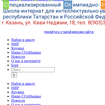
C
Ол
пециализированный
импиадно-
Школа-интернат для интеллектуально у
республики Татарстан и Российской Фе
г.Казань, ул. Кави Наджми, 18, тел. 8(903)
перейти к старой версии сайта
Набор в школу
НИР
Кружки
Наши СОлНышки
Новости
О нас в интернете
Блог
Набор в школу
НИР
Кружки
Наши СОлНышки
Новости
О нас в интернете