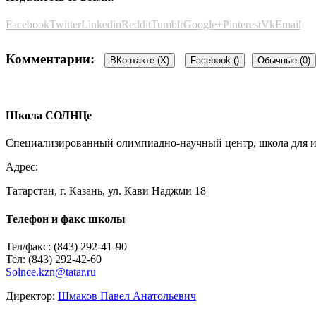
Facebook
Twitter
Linkedin
Reddit
Tumblr
Google+
Pinterest
Vk
Email
Комментарии:
ВКонтакте (
X
)
Facebook (
)
Обычные (0)
Добавить комментарий
Школа СОЛНЦе
Пользуетесь соц.сетью?
Специализированный олимпиадно-научный центр, школа для ин
Войти Vkontakte
Адрес:
Татарстан, г. Казань, ул. Кави Наджми 18
Ваш e-mail не будет опубликован.
Обязательные поля помечен
Телефон и факс школы
Тел/факс: (843) 292-41-90
Тел: (843) 292-42-60
Solnce.kzn@tatar.ru
Директор:
Шмаков Павел Анатольевич