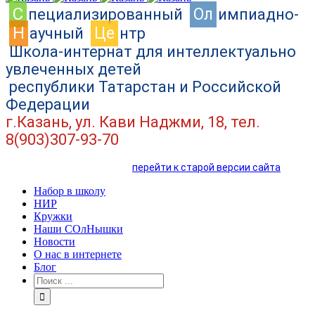
C
Ол
пециализированный
импиадно-
Н
Це
аучный
нтр
Школа-интернат для интеллектуально
увлеченных детей
республики Татарстан и Российской
Федерации
г.Казань, ул. Кави Наджми, 18, тел.
8(903)307-93-70
перейти к старой версии сайта
Набор в школу
НИР
Кружки
Наши СОлНышки
Новости
О нас в интернете
Блог