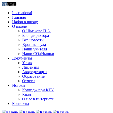
Vk
Email
International
Главная
Набор в школу
О школе
О Шмакове П.А.
Блог директора
Все новости
Хроника суда
Наши учителя
Наши СОлНышки
Документы
Устав
Лицензия
Аккредитация
Образование
Отчеты
Истоки
Колледж при КГУ
Квант
О нас в интернете
Контакты