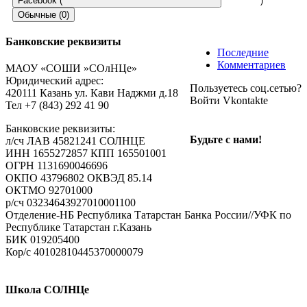
Facebook (
)
Обычные (0)
Банковские реквизиты
Последние
Добавить комментарий
Комментариев
МАОУ «СОШИ »СОлНЦе»
Юридический адрес:
Пользуетесь соц.сетью?
Пользуетесь соц.сетью?
420111 Казань ул. Кави Наджми д.18
Войти Vkontakte
Войти Vkontakte
Тел +7 (843) 292 41 90
Банковские реквизиты:
Ваш e-mail не будет опубликован.
Обязательные поля
Будьте с нами!
л/сч ЛАВ 45821241 СОЛНЦЕ
помечены
*
ИНН 1655272857 КПП 165501001
ОГРН 1131690046696
Комментарий
ОКПО 43796802 ОКВЭД 85.14
ОКТМО 92701000
р/cч 03234643927010001100
Отделение-НБ Республика Татарстан Банка России//УФК по
Республике Татарстан г.Казань
БИК 019205400
Кор/с 40102810445370000079
Имя
*
Школа СОЛНЦе
E-mail
*