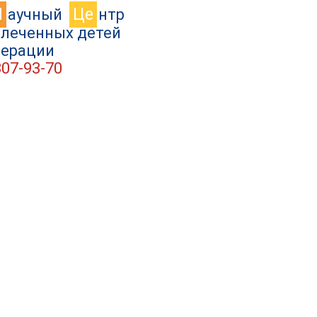
Н
Це
аучный
нтр
влеченных детей
дерации
307-93-70