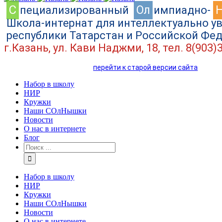
C
Ол
пециализированный
импиадно-
Школа-интернат для интеллектуально у
республики Татарстан и Российской Фе
г.Казань, ул. Кави Наджми, 18, тел. 8(903)
перейти к старой версии сайта
Набор в школу
НИР
Кружки
Наши СОлНышки
Новости
О нас в интернете
Блог
Набор в школу
НИР
Кружки
Наши СОлНышки
Новости
О нас в интернете