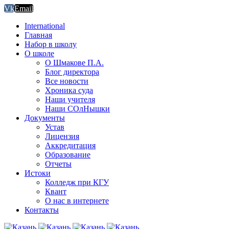
Vk
Email
International
Главная
Набор в школу
О школе
О Шмакове П.А.
Блог директора
Все новости
Хроника суда
Наши учителя
Наши СОлНышки
Документы
Устав
Лицензия
Аккредитация
Образование
Отчеты
Истоки
Колледж при КГУ
Квант
О нас в интернете
Контакты