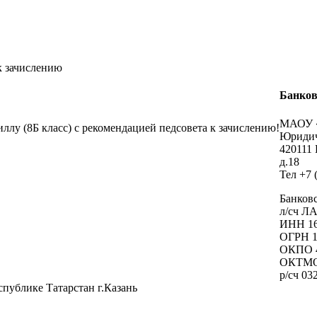
к зачислению
Банков
МАОУ 
у (8Б класс) с рекомендацией педсовета к зачислению!
Юридич
420111
д.18
Тел +7 
Банков
л/сч Л
ИНН 16
ОГРН 1
ОКПО 4
ОКТМО
р/cч 0
публике Татарстан г.Казань