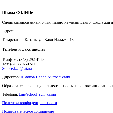
Пользуетесь соц.сетью?
Войти Vkontakte
Школа СОЛНЦе
Специализированный олимпиадно-научный центр, школа для ин
Ваш e-mail не будет опубликован.
Обязательные поля помечен
Адрес:
Татарстан, г. Казань, ул. Кави Наджми 18
Телефон и факс школы
Тел/факс: (843) 292-41-90
Тел: (843) 292-42-60
Комментарий
Solnce.kzn@tatar.ru
Имя
*
Директор:
Шмаков Павел Анатольевич
E-mail
*
Образовательная и научная деятельность на основе инноваци
Сайт
Telegram:
t.me/school_sun_kazan
Политика конфиденциальности
Пользовательское соглашение