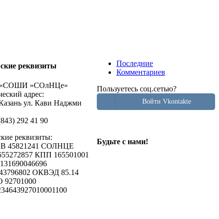
Последние
ские реквизиты
Комментариев
«СОШИ »СОлНЦе»
Пользуетесь соц.сетью?
еский адрес:
Войти Vkontakte
 Казань ул. Кави Наджми
(843) 292 41 90
ские реквизиты:
Будьте с нами!
АВ 45821241 СОЛНЦЕ
55272857 КПП 165501001
131690046696
3796802 ОКВЭД 85.14
 92701000
3234643927010001100