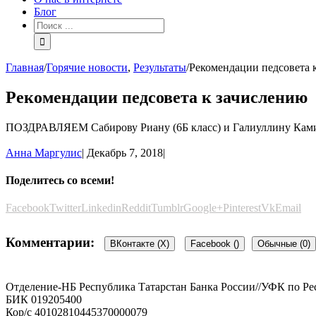
Блог
Главная
/
Горячие новости
,
Результаты
/
Рекомендации педсовета 
Рекомендации педсовета к зачислению
ПОЗДРАВЛЯЕМ Сабирову Риану (6Б класс) и Галиуллину Камилл
Анна Маргулис
|
Декабрь 7, 2018
|
Поделитесь со всеми!
Facebook
Twitter
Linkedin
Reddit
Tumblr
Google+
Pinterest
Vk
Email
Комментарии:
ВКонтакте (
X
)
Facebook (
)
Обычные (0)
Отделение-НБ Республика Татарстан Банка России//УФК по Рес
Добавить комментарий
БИК 019205400
Кор/с 40102810445370000079