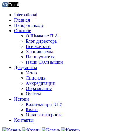
Vk
Email
International
Главная
Набор в школу
О школе
О Шмакове П.А.
Блог директора
Все новости
Хроника суда
Наши учителя
Наши СОлНышки
Документы
Устав
Лицензия
Аккредитация
Образование
Отчеты
Истоки
Колледж при КГУ
Квант
О нас в интернете
Контакты