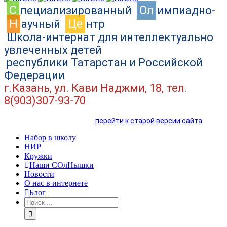
C
Ол
пециализированный
импиадно-
Н
Це
аучный
нтр
Школа-интернат для интеллектуально
увлеченных детей
республики Татарстан и Российской
Федерации
г.Казань, ул. Кави Наджми, 18, тел.
8(903)307-93-70
перейти к старой версии сайта
Набор в школу
НИР
Кружки
Наши СОлНышки
Новости
О нас в интернете
Блог