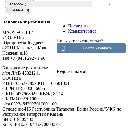
Facebook (
)
Обычные (0)
Банковские реквизиты
Последние
Добавить комментарий
Комментариев
МАОУ «СОШИ
»СОлНЦе»
Пользуетесь соц.сетью?
Пользуетесь соц.сетью?
Юридический адрес:
Войти Vkontakte
420111 Казань ул. Кави
Войти Vkontakte
Наджми д.18
Тел +7 (843) 292 41 90
Ваш e-mail не будет опубликован.
Обязательные поля помечен
Банковские реквизиты:
Будьте с нами!
л/сч ЛАВ 45821241
СОЛНЦЕ
ИНН 1655272857 КПП 165501001
ОГРН 1131690046696
ОКПО 43796802 ОКВЭД 85.14
ОКТМО 92701000
р/cч 03234643927010001100
Отделение-НБ Республика Татарстан Банка России//УФК по
Комментарий
Республике Татарстан г.Казань
БИК 019205400
Имя
*
Кор/с 40102810445370000079