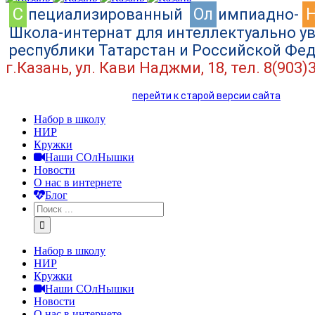
C
Ол
пециализированный
импиадно-
Школа-интернат для интеллектуально у
республики Татарстан и Российской Фе
г.Казань, ул. Кави Наджми, 18, тел. 8(903)
перейти к старой версии сайта
Набор в школу
НИР
Кружки
Наши СОлНышки
Новости
О нас в интернете
Блог
Набор в школу
НИР
Кружки
Наши СОлНышки
Новости
О нас в интернете