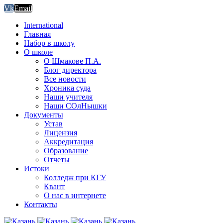
Vk
Email
International
Главная
Набор в школу
О школе
О Шмакове П.А.
Блог директора
Все новости
Хроника суда
Наши учителя
Наши СОлНышки
Документы
Устав
Лицензия
Аккредитация
Образование
Отчеты
Истоки
Колледж при КГУ
Квант
О нас в интернете
Контакты