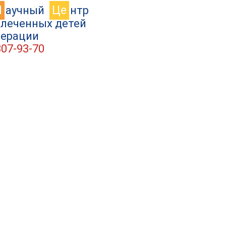
Н
Це
аучный
нтр
влеченных детей
дерации
307-93-70