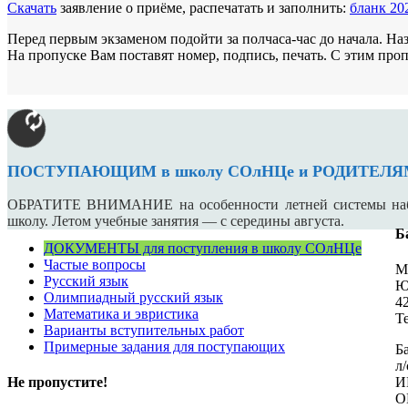
Скачать
заявление о приёме, распечатать и заполнить:
бланк 20
Перед первым экзаменом подойти за полчаса-час до начала. Наз
На пропуске Вам поставят номер, подпись, печать. С этим пропу
ПОСТУПАЮЩИМ в школу СОлНЦе и РОДИТЕЛ
ОБРАТИТЕ ВНИМАНИЕ на особенности летней системы набора
школу. Летом учебные занятия — с середины августа.
Б
ДОКУМЕНТЫ для поступления в школу СОлНЦе
Частые вопросы
М
Русский язык
Ю
Олимпиадный русский язык
4
Математика и эвристика
Те
Варианты вступительных работ
Примерные задания для поступающих
Б
л
Не пропустите!
И
О