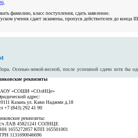
26
.
вать фамилию, класс поступления, сдать заявление.
ском ученик сдает экзамены, пропуск действителен до конца III 
ЯМ
. Осенью-зимой-весной, после успешной сдачи хотя бы одн
анковские реквизиты
АОУ «СОШИ »СОлНЦе»
ридический адрес:
20111 Казань ул. Кави Наджми д.18
л +7 (843) 292 41 90
анковские реквизиты:
/сч ЛАВ 45821241 СОЛНЦЕ
НН 1655272857 КПП 165501001
ГРН 1131690046696