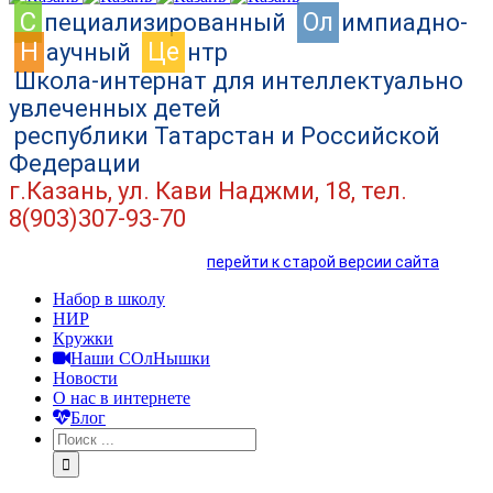
C
Ол
пециализированный
импиадно-
Н
Це
аучный
нтр
Школа-интернат для интеллектуально
увлеченных детей
республики Татарстан и Российской
Федерации
г.Казань, ул. Кави Наджми, 18, тел.
8(903)307-93-70
перейти к старой версии сайта
Набор в школу
НИР
Кружки
Наши СОлНышки
Новости
О нас в интернете
Блог