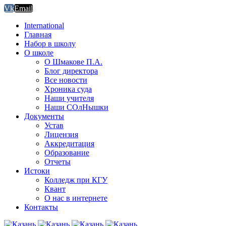
Vk
Email
International
Главная
Набор в школу
О школе
О Шмакове П.А.
Блог директора
Все новости
Хроника суда
Наши учителя
Наши СОлНышки
Документы
Устав
Лицензия
Аккредитация
Образование
Отчеты
Истоки
Колледж при КГУ
Квант
О нас в интернете
Контакты