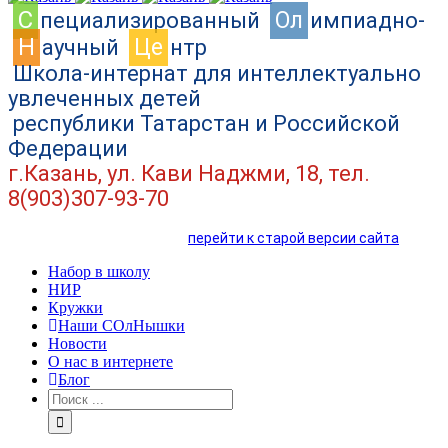
C
Ол
пециализированный
импиадно-
Н
Це
аучный
нтр
Школа-интернат для интеллектуально
увлеченных детей
республики Татарстан и Российской
Федерации
г.Казань, ул. Кави Наджми, 18, тел.
8(903)307-93-70
перейти к старой версии сайта
Набор в школу
НИР
Кружки
Наши СОлНышки
Новости
О нас в интернете
Блог