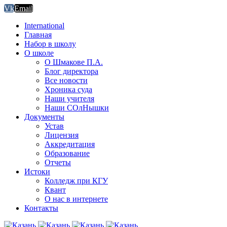
Vk
Email
International
Главная
Набор в школу
О школе
О Шмакове П.А.
Блог директора
Все новости
Хроника суда
Наши учителя
Наши СОлНышки
Документы
Устав
Лицензия
Аккредитация
Образование
Отчеты
Истоки
Колледж при КГУ
Квант
О нас в интернете
Контакты