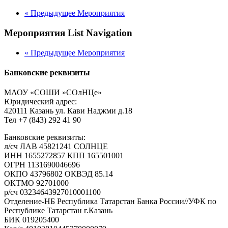
«
Предыдущее Мероприятия
Мероприятия List Navigation
«
Предыдущее Мероприятия
Банковские реквизиты
МАОУ «СОШИ »СОлНЦе»
Юридический адрес:
420111 Казань ул. Кави Наджми д.18
Тел +7 (843) 292 41 90
Банковские реквизиты:
л/сч ЛАВ 45821241 СОЛНЦЕ
ИНН 1655272857 КПП 165501001
ОГРН 1131690046696
ОКПО 43796802 ОКВЭД 85.14
ОКТМО 92701000
р/cч 03234643927010001100
Отделение-НБ Республика Татарстан Банка России//УФК по
Республике Татарстан г.Казань
БИК 019205400